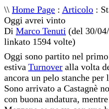
\\
Home Page
:
Articolo
: S
Oggi avrei vinto
Di
Marco Tenuti
(del 30/04
linkato 1594 volte)
Oggi sono partito nel prim
estiva
Turnover
alla volta d
ancora un pelo stanche per l
Sono arrivato a Castagnè n
con buona andatura, mentre 