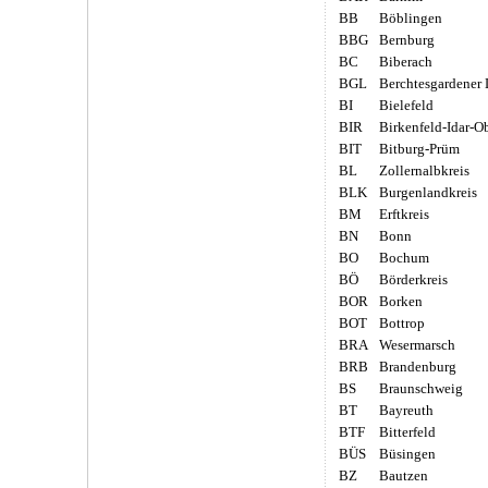
BB
Böblingen
BBG
Bernburg
BC
Biberach
BGL
Berchtesgardener
BI
Bielefeld
BIR
Birkenfeld-Idar-Ob
BIT
Bitburg-Prüm
BL
Zollernalbkreis
BLK
Burgenlandkreis
BM
Erftkreis
BN
Bonn
BO
Bochum
BÖ
Börderkreis
BOR
Borken
BOT
Bottrop
BRA
Wesermarsch
BRB
Brandenburg
BS
Braunschweig
BT
Bayreuth
BTF
Bitterfeld
BÜS
Büsingen
BZ
Bautzen