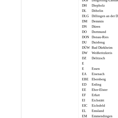
DGF
Dingolfing-Landa
DH
Diepholz
DL
Döbelin
DLG
Dillingen an der 
DM
Demmin
DN
Düren
DO
Dortmund
DON
Donau-Ries
DU
Duisbrug
DÜW
Bad Dürkheim
DW
Weißeritzkreis
DZ
Delitzsch
E
E
Essen
EA
Eisenach
EBE
Ebersberg
ED
Erding
EE
Eber-Elster
EF
Erfurt
EI
Eichstätt
EIC
Eichsfeld
EL
Emsland
EM
Emmendingen