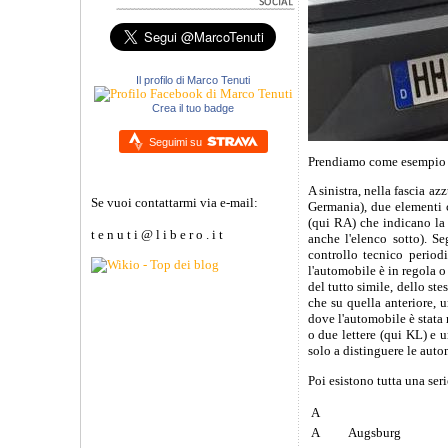
Il profilo di Marco Tenuti
Crea il tuo badge
Seguimi su
Prendiamo come esempio l
A sinistra, nella fascia az
Se vuoi contattarmi via e-mail:
Germania), due elementi c
(qui RA) che indicano la c
t e n u t i @ l i b e r o . i t
anche l'elenco sotto). S
controllo tecnico period
l'automobile è in regola o 
del tutto simile, dello st
che su quella anteriore, 
dove l'automobile è stata 
o due lettere (qui KL) e u
solo a distinguere le autom
Poi esistono tutta una ser
A
A
Augsburg