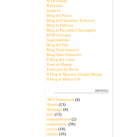
MTB Forum
Rallylink
Justin.tv
Blog del Pezzo
Blog dell'Anonimo Turnover
Blog di Fabione
Blog di Riccardo Checcaglini
MTB Golosine
Aspetimebike
Blog del Fibi
Blog Team Strazzer
Blog Oltre l'Ostacolo
Il Blog del Conte
Teste di Marmo
Tutto gira by Recla
Il blog di Musseu, Giorgio Murari
Il blog di Marco CSI
.NET Framework
(4)
Abarth
(13)
Alcenago
(4)
auto
(15)
computational
(2)
consumatore
(56)
cucina
(18)
cultura
(16)