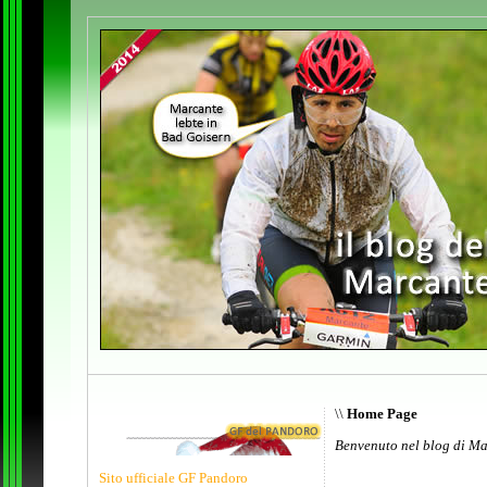
\\
Home Page
Benvenuto nel blog di Ma
Sito ufficiale GF Pandoro