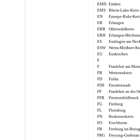
EMD
Emden
EMS
Rhein-Lahn-Kreis
EN
Ennepe-Ruhr-Krei
ER
Erlangen
ERB
Odenwaldkreis
ERH
Erlangen-Höchsta
ES
Esslingen am Nec
ESW
Werra-Meißner-Kr
EU
Euskirchen
F
F
Frankfurt am Mai
FB
Wetteraukreis
FD
Fulda
FDS
Freudenstadt
FF
Frankfurt an der O
FFB
Fürsternfeldbruck
FG
Freiberg
FL
Flensburg
FN
Bodenseekreis
FO
Forchheim
FR
Freiburg im Breis
FRG
Freyung-Grafenau