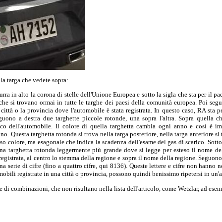
a targa che vedete sopra:
zurra in alto la corona di stelle dell'Unione Europea e sotto la sigla che sta per il 
he si trovano ormai in tutte le targhe dei paesi della comunità europea. Poi segu
ittà o la provincia dove l'automobile è stata registrata. In questo caso, RA sta pe
eguono a destra due targhette piccole rotonde, una sopra l'altra. Sopra quella c
ico dell'automobile. Il colore di quella targhetta cambia ogni anno e così è i
no. Questa targhetta rotonda si trova nella targa posteriore, nella targa anteriore si
esso colore, ma esagonale che indica la scadenza dell'esame del gas di scarico. Sotto,
una targhetta rotonda leggermente più grande dove si legge per esteso il nome del
registrata, al centro lo stemma della regione e sopra il nome della regione. Seguono,
na serie di cifre (fino a quattro cifre, qui 8136). Queste lettere e cifre non hanno 
obili registrate in una città o provincia, possono quindi benissimo ripetersi in un'al
ie di combinazioni, che non risultano nella lista dell'articolo, come Wetzlar, ad esem