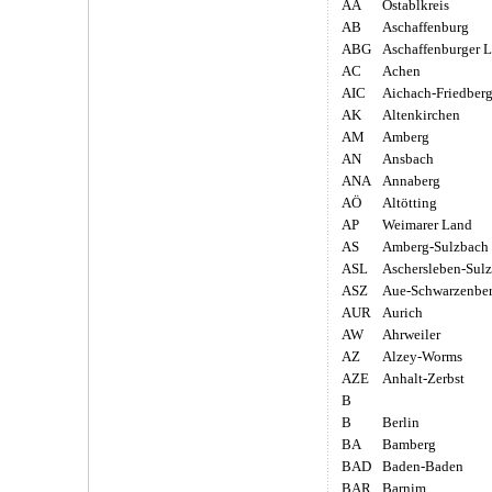
AA
Ostablkreis
AB
Aschaffenburg
ABG
Aschaffenburger 
AC
Achen
AIC
Aichach-Friedber
AK
Altenkirchen
AM
Amberg
AN
Ansbach
ANA
Annaberg
AÖ
Altötting
AP
Weimarer Land
AS
Amberg-Sulzbach
ASL
Aschersleben-Sul
ASZ
Aue-Schwarzenbe
AUR
Aurich
AW
Ahrweiler
AZ
Alzey-Worms
AZE
Anhalt-Zerbst
B
B
Berlin
BA
Bamberg
BAD
Baden-Baden
BAR
Barnim