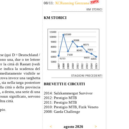
08/11:
XCRunning Grezzana
KM STORICI
paese (qui D = Deutschland /
ono una, due o tre lettere
r la città di Rastatt (vedi
he indica la scadenza del
mmediatamente visibile se
 trova invece una targhetta
 sia nella targa posteriore
BREVETTI E CIRCUITI
la città o della provincia
 a destra, una serie di una
2014: Salzkammergut Survivor
nessun significato, servono
2012: Prestigio MTB
tra città.
2011: Prestigio MTB
2010: Prestigio MTB, Fizik Veneto
pio.
2008: Garda Challenge
<
agosto 2026
>