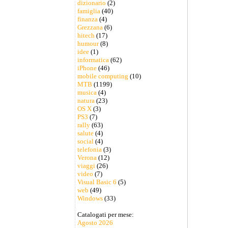
dizionario
(2)
famiglia
(40)
finanza
(4)
Grezzana
(6)
hitech
(17)
humour
(8)
idee
(1)
informatica
(62)
iPhone
(46)
mobile computing
(10)
MTB
(1199)
musica
(4)
natura
(23)
OS X
(3)
PS3
(7)
rally
(63)
salute
(4)
social
(4)
telefonia
(3)
Verona
(12)
viaggi
(26)
video
(7)
Visual Basic 6
(5)
web
(49)
Windows
(33)
Catalogati per mese:
Agosto 2026