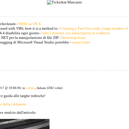
l checksum -
SHA1 su OS X
 used with VB6, here it is a method to -
Clearing a TreeView with a large number of
4.4 disabilita ogni giorno -
tutti i dominii con subscription in scadenza
 .NET per la manipolazione di file ZIP -
Dotnetzip-Ionic
bugging di Microsoft Visual Studio potrebbe -
essere lento
017 @ 19:06:00, in
cultura
, linkato 4382 volte)
ce guida alle targhe tedesche!
he della Germania
 stralcio dall'articolo: