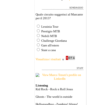
Quale circuito suggerisci al Marcante
per il 2013?
Lessinia Tour
Prestigio MTB
Nobili MTB
Challenge Giordana
Gare all'estero
Stare a casa
Visualizza i risultati
o
Listening
Kid Rock - Rock n Roll Jesus
Ghosts - The world is outside
Hellogoodbye - Zombies! Aliens!