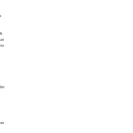
s
dt
kar
eis
n
der
gau