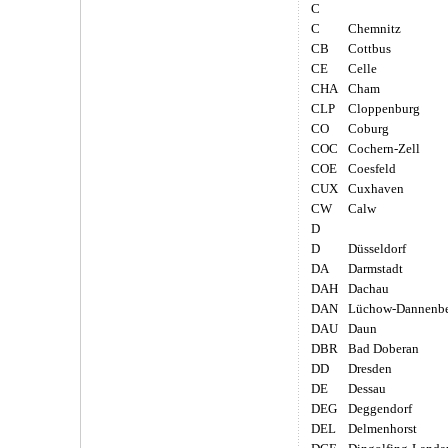
C
C
Chemnitz
CB
Cottbus
CE
Celle
CHA
Cham
CLP
Cloppenburg
CO
Coburg
COC
Cochern-Zell
COE
Coesfeld
CUX
Cuxhaven
CW
Calw
D
D
Düsseldorf
DA
Darmstadt
DAH
Dachau
DAN
Lüchow-Dannenb
DAU
Daun
DBR
Bad Doberan
DD
Dresden
DE
Dessau
DEG
Deggendorf
DEL
Delmenhorst