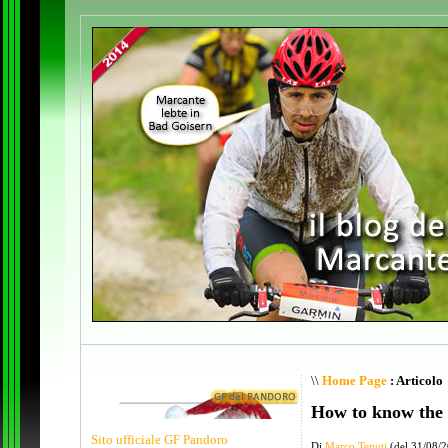
\\
Home Page
: Articolo
How to know the
Sito ufficiale GF Pandoro
Di
Marco Tenuti
(del 31/08/