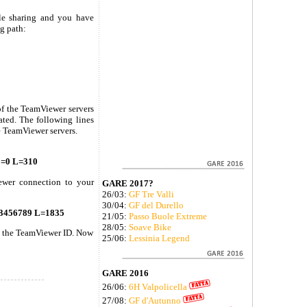
ile sharing and you have
g path:
of the TeamViewer servers
ated. The following lines
e TeamViewer servers.
=0 L=310
ewer connection to your
GARE 2017?
26/03:
GF Tre Valli
30/04:
GF del Durello
3456789 L=1835
21/05:
Passo Buole Extreme
28/05:
Soave Bike
ect the TeamViewer ID. Now
25/06:
Lessinia Legend
GARE 2016
26/06:
6H Valpolicella
27/08:
GF d'Autunno