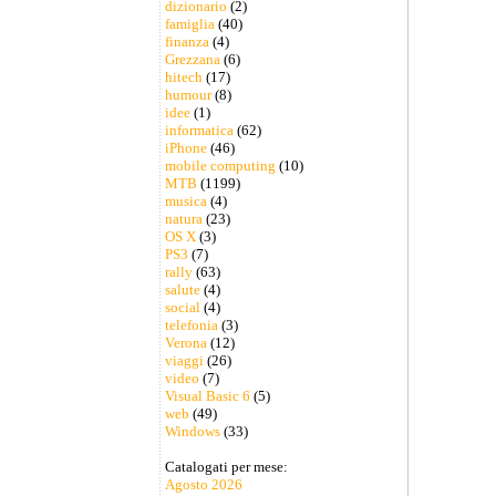
dizionario
(2)
famiglia
(40)
finanza
(4)
Grezzana
(6)
hitech
(17)
humour
(8)
idee
(1)
informatica
(62)
iPhone
(46)
mobile computing
(10)
MTB
(1199)
musica
(4)
natura
(23)
OS X
(3)
PS3
(7)
rally
(63)
salute
(4)
social
(4)
telefonia
(3)
Verona
(12)
viaggi
(26)
video
(7)
Visual Basic 6
(5)
web
(49)
Windows
(33)
Catalogati per mese:
Agosto 2026