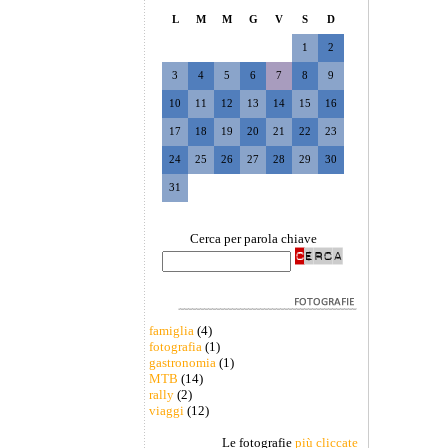
L
M
M
G
V
S
D
1
2
3
4
5
6
7
8
9
10
11
12
13
14
15
16
17
18
19
20
21
22
23
24
25
26
27
28
29
30
31
Cerca per parola chiave
famiglia
(4)
fotografia
(1)
gastronomia
(1)
MTB
(14)
rally
(2)
viaggi
(12)
Le fotografie
più cliccate