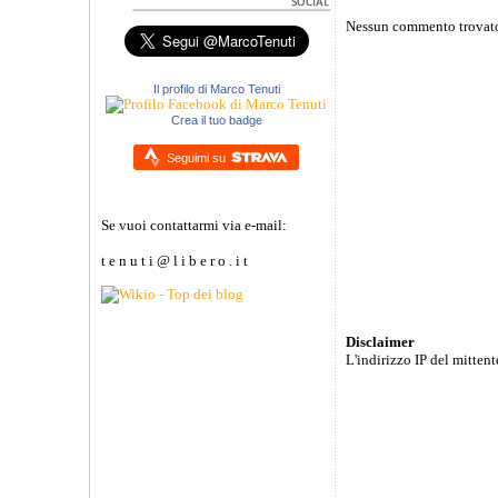
Nessun commento trovat
Il profilo di Marco Tenuti
Crea il tuo badge
Seguimi su
Se vuoi contattarmi via e-mail:
t e n u t i @ l i b e r o . i t
Disclaimer
L'indirizzo IP del mitten