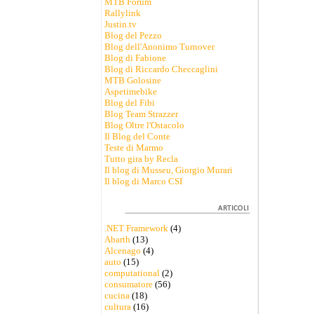
MTB Forum
Rallylink
Justin.tv
Blog del Pezzo
Blog dell'Anonimo Turnover
Blog di Fabione
Blog di Riccardo Checcaglini
MTB Golosine
Aspetimebike
Blog del Fibi
Blog Team Strazzer
Blog Oltre l'Ostacolo
Il Blog del Conte
Teste di Marmo
Tutto gira by Recla
Il blog di Musseu, Giorgio Murari
Il blog di Marco CSI
.NET Framework
(4)
Abarth
(13)
Alcenago
(4)
auto
(15)
computational
(2)
consumatore
(56)
cucina
(18)
cultura
(16)