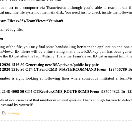
o connect to a computer via Teamviewer, although you're able to reach it via f
cal machine file system of the main disk. You need just to check inside the followin
ram Files (x86)\TeamViewer\Version9
ained log file:
og
ning of the file, you may find some handshaking between the application and one 
mViewer ID. There will be a line stating that a new RSA key pair has been gener
the ID just after the From= string. That's the TeamViewer ID just assigned from th
 2920 1516 S0 Generating new RSA private/public key pair
.342 2920 1516 S0 CT4 CT.Send.CMD_MASTERCOMMAND From=123456789 To
umber is right looking at following lines where somebody initiated a TeamVi
511 2148 4008 S0 CT4 CT.Receive.CMD_ROUTERCMD From=987654321 To=12
plenty of occurrences of that number in several queries. That's enough for you to det
 password by yourself!
Stampa