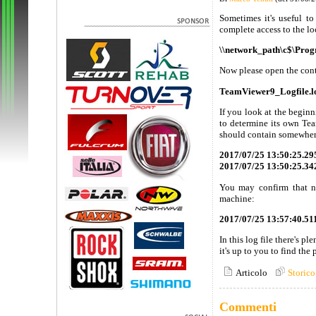
Sometimes it's useful t
complete access to the lo
\\network_path\c$\Prog
Now please open the cont
TeamViewer9_Logfile.l
If you look at the begin
to determine its own Tea
should contain somewhere 
2017/07/25 13:50:25.295
2017/07/25 13:50:25
You may confirm that n
machine:
2017/07/25 13:57:40.
In this log file there's 
it's up to you to find the
Articolo
Storico
Commenti