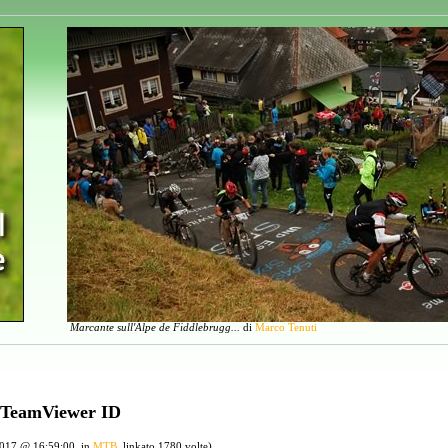
Marcante sull'Alpe de Fiddlebrugg...
di
Marco Tenuti
 TeamViewer ID
2017 @ 16:59:00, in
MTB
, linkato 1780 volte)