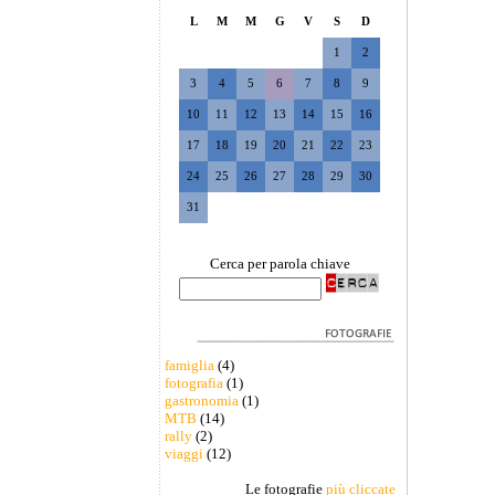
L
M
M
G
V
S
D
1
2
3
4
5
6
7
8
9
10
11
12
13
14
15
16
17
18
19
20
21
22
23
24
25
26
27
28
29
30
31
Cerca per parola chiave
famiglia
(4)
fotografia
(1)
gastronomia
(1)
MTB
(14)
rally
(2)
viaggi
(12)
Le fotografie
più cliccate