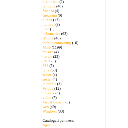
dizionario
(2)
famiglia
(40)
finanza
(4)
Grezzana
(6)
hitech
(17)
humour
(8)
idee
(1)
informatica
(62)
iPhone
(46)
mobile computing
(10)
MTB
(1199)
musica
(4)
natura
(23)
OS X
(3)
PS3
(7)
rally
(63)
salute
(4)
social
(4)
telefonia
(3)
Verona
(12)
viaggi
(26)
video
(7)
Visual Basic 6
(5)
web
(49)
Windows
(33)
Catalogati per mese:
Agosto 2026