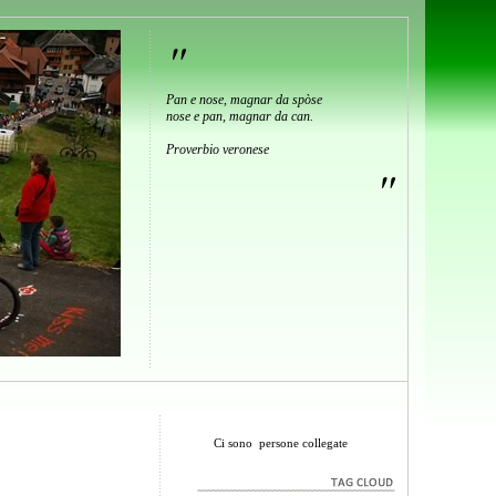
"
Pan e nose, magnar da spòse
nose e pan, magnar da can.
Proverbio veronese
"
Ci sono
persone collegate