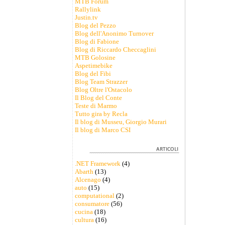
MTB Forum
Rallylink
Justin.tv
Blog del Pezzo
Blog dell'Anonimo Turnover
Blog di Fabione
Blog di Riccardo Checcaglini
MTB Golosine
Aspetimebike
Blog del Fibi
Blog Team Strazzer
Blog Oltre l'Ostacolo
Il Blog del Conte
Teste di Marmo
Tutto gira by Recla
Il blog di Musseu, Giorgio Murari
Il blog di Marco CSI
.NET Framework
(4)
Abarth
(13)
Alcenago
(4)
auto
(15)
computational
(2)
consumatore
(56)
cucina
(18)
cultura
(16)