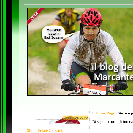
\\
Home Page
: Storico 
Di seguito tutti gli inter
Sito ufficiale GF Pandoro