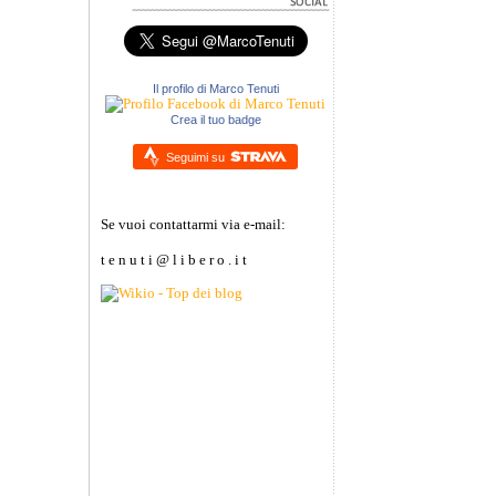
Il profilo di Marco Tenuti
Crea il tuo badge
Seguimi su
Se vuoi contattarmi via e-mail:
t e n u t i @ l i b e r o . i t