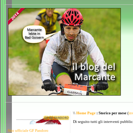
\\
Home Page
: Storico per mese
(
inv
Di seguito tutti gli interventi pubblic
Sito ufficiale GF Pandoro