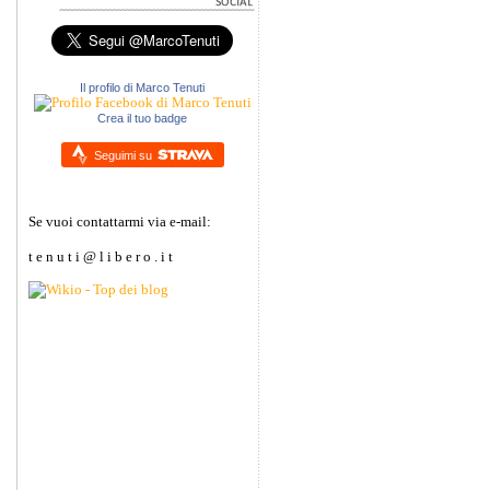
Il profilo di Marco Tenuti
Crea il tuo badge
Seguimi su
Se vuoi contattarmi via e-mail:
t e n u t i @ l i b e r o . i t