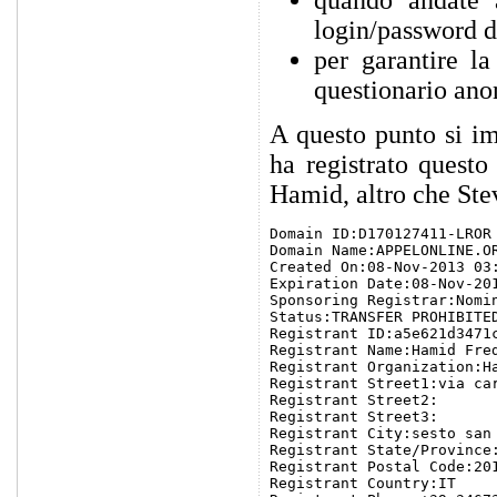
quando andate 
login/password d
per garantire l
questionario ano
A questo punto si i
ha registrato questo
Hamid, altro che Stev
Domain ID:D170127411-LROR

Domain Name:APPELONLINE.OR
Created On:08-Nov-2013 03:
Expiration Date:08-Nov-201
Sponsoring Registrar:Nomin
Status:TRANSFER PROHIBITED
Registrant ID:a5e621d3471c
Registrant Name:Hamid Fred
Registrant Organization:Ha
Registrant Street1:via car
Registrant Street2:

Registrant Street3:

Registrant City:sesto san 
Registrant State/Province:
Registrant Postal Code:201
Registrant Country:IT
