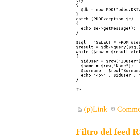
try

{

  $db = new PDO("odbc:DRI
}

catch (PDOException $e)

{

  echo $e->getMessage();

}

$sql = "SELECT * FROM user
$result = $db->query($sql)
while ($row = $result->fet
{

  $idUser = $row["IDUser"]
  $name = $row["Name"];

  $surname = $row["Surname
  echo '<p>' . $idUser . 
}

?>

(p)Link
Comme
Filtro del feed 