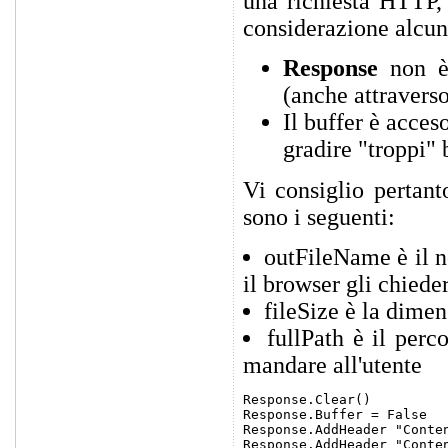
una richiesta HTTP, 
considerazione alcun
Response
non è 
(anche attravers
Il buffer è acces
gradire "troppi"
Vi consiglio pertant
sono i seguenti:
outFileName è il n
il browser gli chiede
fileSize è la dimen
fullPath è il perc
mandare all'utente
Response.Clear()

Response.Buffer = False

Response.AddHeader "Conten
Response.AddHeader "Conte