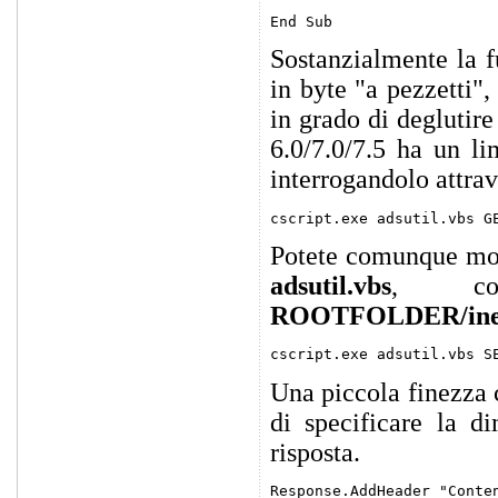
Sostanzialmente la f
in byte "a pezzetti
in grado di deglutire
6.0/7.0/7.5 ha un l
interrogandolo attra
Potete comunque modi
adsutil.vbs
, coll
ROOTFOLDER/inet
Una piccola finezza c
di specificare la di
risposta.