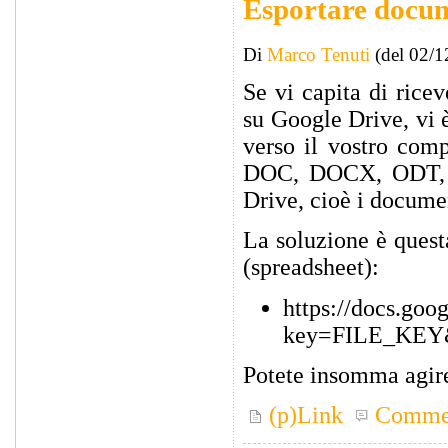
Esportare docum
Di
Marco Tenuti
(del 02/1
Se vi capita di rice
su Google Drive, vi 
verso il vostro com
DOC, DOCX, ODT, P
Drive, cioè i documen
La soluzione è questa
(spreadsheet):
https://docs.goo
key=FILE_KEY&
Potete insomma agire
(p)Link
Comme