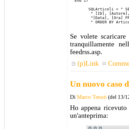
  End If

	SQLArticoli = " SELECT TOP "& Num_Max_Articoli & 

         " [ID], [Autore],
         "[Data], [Ora] FR
         " ORDER BY Artico
Se volete scaricare 
tranquillamente nel
feedrss.asp.
(p)Link
Comme
Un nuovo caso d
Di
Marco Tenuti
(del 13/1
Ho appena ricevuto 
un'anteprima: