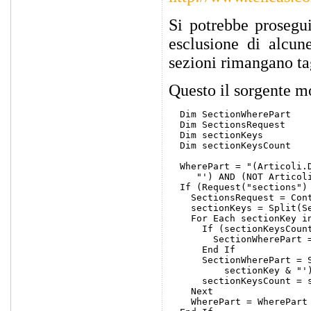
Si potrebbe prosegu
esclusione di alcun
sezioni rimangano tag
Questo il sorgente m
  Dim SectionWherePart

  Dim SectionsRequest

  Dim sectionKeys

  Dim sectionKeysCount

  WherePart = "(Articoli.D
     "') AND (NOT Articoli
  If (Request("sections") 
    SectionsRequest = Cont
    sectionKeys = Split(Se
    For Each sectionKey in
      If (sectionKeysCount
        SectionWherePart =
      End If

      SectionWherePart = S
          sectionKey & "')
      sectionKeysCount = s
    Next

    WherePart = WherePart 