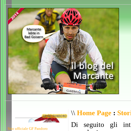
\\
Home Page
:
Stor
Di seguito gli int
Sito ufficiale GF Pandoro