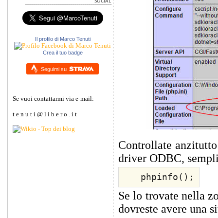
Il profilo di Marco Tenuti
Crea il tuo badge
Seguimi su
Se vuoi contattarmi via e-mail:
t e n u t i @ l i b e r o . i t
Controllate anzitutto
driver ODBC, sempli
phpinfo();
Se lo trovate nella z
dovreste avere una s