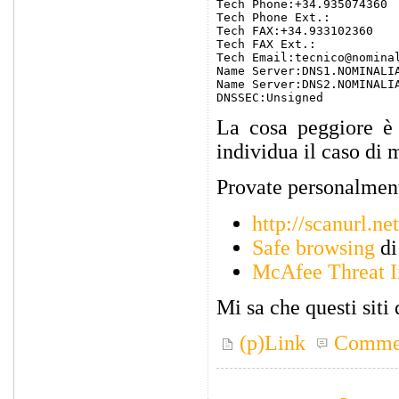
Tech Phone:+34.935074360

Tech Phone Ext.:

Tech FAX:+34.933102360

Tech FAX Ext.:

Tech Email:tecnico@nominal
Name Server:DNS1.NOMINALIA
Name Server:DNS2.NOMINALIA
La cosa peggiore è 
individua il caso di
Provate personalment
http://scanurl.net
Safe browsing
di
McAfee Threat I
Mi sa che questi siti 
(p)Link
Comme