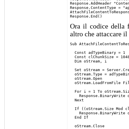
Response.AddHeader "Conten
Response.ContentType = "a
AttachFileContentToRespons
Ora il codice della
altro che attaccare i
Sub AttachFileContentToRes
  Const adTypeBinary = 1

  Const clChunkSize = 1048
  Dim oStream, i

  Set oStream = Server.Cre
  oStream.Type = adTypeBin
  oStream.Open

  oStream.LoadFromFile Fil
  For i = 1 To oStream.Siz
    Response.BinaryWrite o
  Next

  If ((oStream.Size Mod cl
    Response.BinaryWrite o
  End If

  oStream.Close
