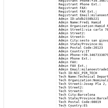
Registrant Phone:+39.34673
Registrant Phone Ext.:

Registrant FAX:

Registrant FAX Ext.:

Registrant Email:milanoest
Admin ID:a5db2338b221

Admin Name:Fredi Hamid

Admin Organization:Hamid F
Admin Street1:via carlo 78
Admin Street2:

Admin Street3:

Admin City:sesto san giova
Admin State/Province:mi

Admin Postal Code:20123

Admin Country:IT

Admin Phone:+39.3467333879
Admin Phone Ext.:

Admin FAX:

Admin FAX Ext.:

Admin Email:milanoestrade1
Tech ID:NIC_PIR_TECH

Tech Name:Technical Depart
Tech Organization:Nominali
Tech Street1:Josep Pla 2,
Tech Street2:

Tech Street3:

Tech City:Barcelona

Tech State/Province:Barcel
Tech Postal Code:08019

Tech Country:ES
