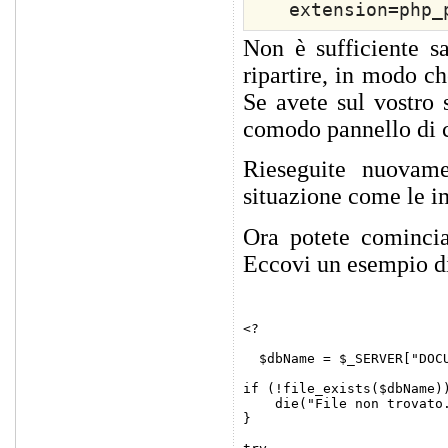
extension=php_
Non è sufficiente sa
ripartire, in modo ch
Se avete sul vostro 
comodo pannello di c
Rieseguite nuovame
situazione come le i
Ora potete cominci
Eccovi un esempio di
<?

  $dbName = $_SERVER["DOC
if (!file_exists($dbName))
    die("File non trovato.
}
