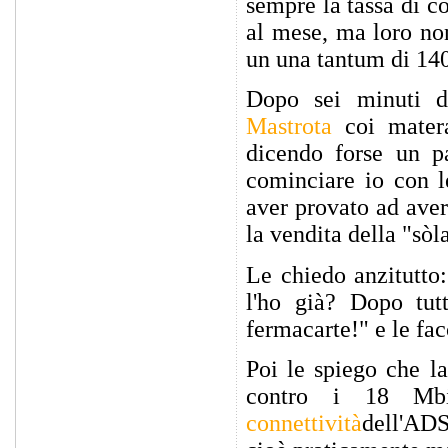
sempre la tassa di c
al mese, ma loro no
un una tantum di 140
Dopo sei minuti d
Mastrota
coi mater
dicendo forse un pa
cominciare io con l
aver provato ad ave
la vendita della "sò
Le chiedo anzitutto:
l'ho già? Dopo tu
fermacarte!" e le fac
Poi le spiego che l
contro i 18 Mb
connettività
dell'ADS