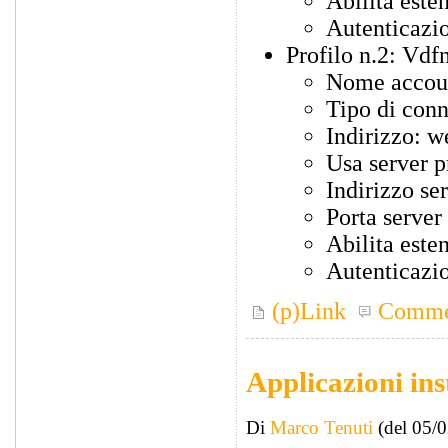
Abilita este
Autenticazio
Profilo n.2: Vd
Nome accou
Tipo di con
Indirizzo: w
Usa server p
Indirizzo se
Porta server
Abilita este
Autenticazio
(p)Link
Comme
Applicazioni ins
Di
Marco Tenuti
(del 05/