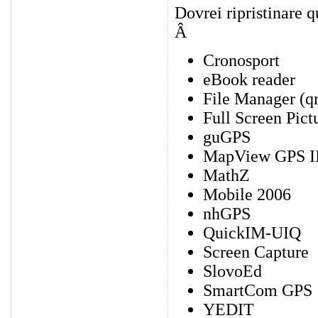
Dovrei ripristinare q
Â
Cronosport
eBook reader
File Manager (q
Full Screen Pict
guGPS
MapView GPS I
MathZ
Mobile 2006
nhGPS
QuickIM-UIQ
Screen Capture
SlovoEd
SmartCom GPS
YEDIT