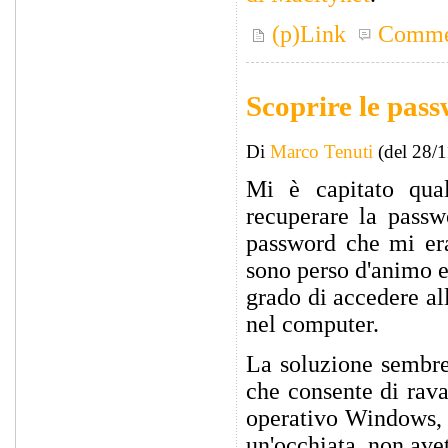
(p)Link
Comme
Scoprire le pa
Di
Marco Tenuti
(del 28/
Mi è capitato qua
recuperare la pass
password che mi era
sono perso d'animo e
grado di accedere al
nel computer.
La soluzione sembre
che consente di ravan
operativo Windows, a
un'occhiata, non ave