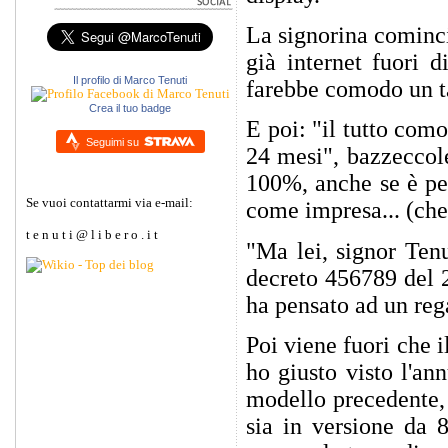
La signorina cominci
già internet fuori 
Il profilo di Marco Tenuti
farebbe comodo un t
Crea il tuo badge
E poi: "il tutto com
Seguimi su
24 mesi", bazzeccole
100%, anche se è per
Se vuoi contattarmi via e-mail:
come impresa... (che
t e n u t i @ l i b e r o . i t
"Ma lei, signor Tenu
decreto 456789 del 2
ha pensato ad un reg
Poi viene fuori che i
ho giusto visto l'an
modello precedente,
sia in versione da 