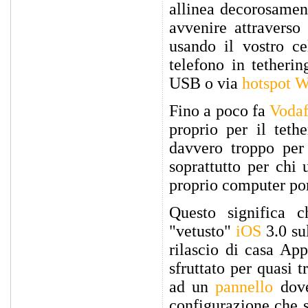
allinea decorosament
avvenire attraverso
usando il vostro ce
telefono in tetheri
USB o via
hotspot W
Fino a poco fa
Voda
proprio per il teth
davvero troppo per
soprattutto per chi
proprio computer por
Questo significa c
"vetusto"
iOS
3.0 su
rilascio di casa App
sfruttato per quasi 
ad un
pannello
dov
configurazione che s