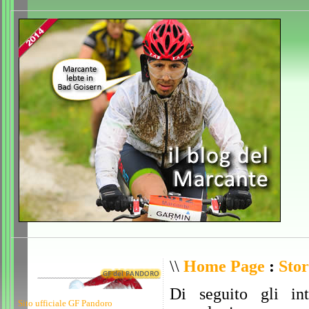
\\
Home Page
:
Stor
Di seguito gli int
Sito ufficiale GF Pandoro