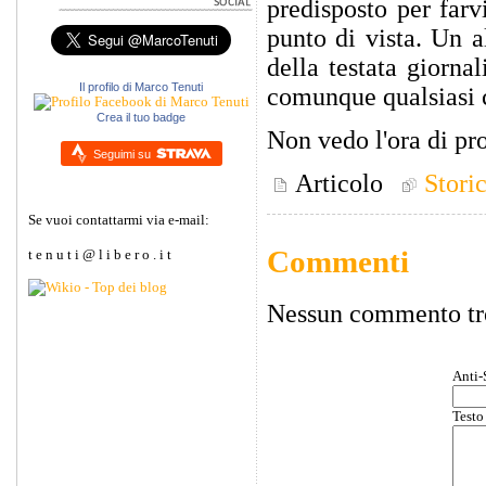
predisposto per farv
punto di vista. Un a
della testata giornal
Il profilo di Marco Tenuti
comunque qualsiasi 
Crea il tuo badge
Non vedo l'ora di pro
Seguimi su
Articolo
Stori
Se vuoi contattarmi via e-mail:
Commenti
t e n u t i @ l i b e r o . i t
Nessun commento tr
Anti-
Testo