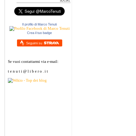
Il profilo di Marco Tenuti
Crea il tuo badge
Seguimi su
Se vuoi contattarmi via e-mail:
t e n u t i @ l i b e r o . i t