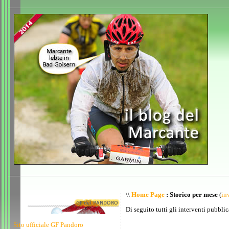
\\
Home Page
: Storico per mese
(
inv
Di seguito tutti gli interventi pubblic
Sito ufficiale GF Pandoro