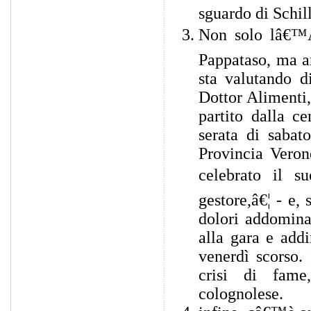
sguardo di Schil
Non solo lâ€™A
Pappataso, ma an
sta valutando d
Dottor Alimenti, 
partito dalla c
serata di sabat
Provincia Veron
celebrato il s
gestore,â€¦ - e,
dolori addomina
alla gara e addi
venerdì scorso. 
crisi di fame
colognolese.