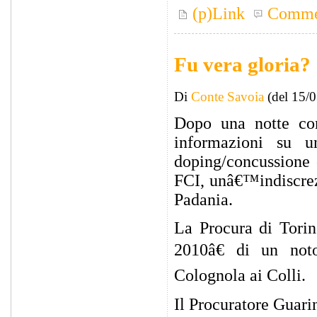
(p)Link
Comme
Fu vera gloria?
Di
Conte Savoia
(del 15/
Dopo una notte co
informazioni su 
doping/concussione 
FCI, unâ€™indiscrezi
Padania.
La Procura di Torin
2010â€ di un noto
Colognola ai Colli.
Il Procuratore Guarin