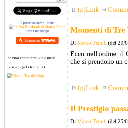
(p)Link
Comme
Il profilo di Marco Tenuti
Momenti di Tre V
Crea il tuo badge
Seguimi su
Di
Marco Tenuti
(del 29/
Ecco nell'ordine il 
Se vuoi contattarmi via e-mail:
che si prendono un c
t e n u t i @ l i b e r o . i t
(p)Link
Comme
Il Prestigio pass
Di
Marco Tenuti
(del 25/