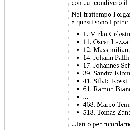
con cui condiverò il
Nel frattempo l'orga
e questi sono i princ
1. Mirko Celesti
11. Oscar Lazza
12. Massimilian
14. Johann Pall
17. Johannes Sc
39. Sandra Klo
41. Silvia Rossi
61. Ramon Bian
...
468. Marco Tenu
518. Tomas Zan
...tanto per ricordarn