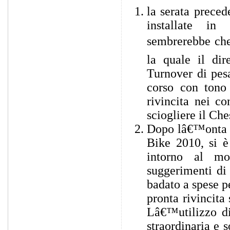
la serata preced
installate in 
sembrerebbe che 
la quale il di
Turnover di pesa
corso con tono
rivincita nei c
sciogliere il Ch
Dopo lâ€™onta s
Bike 2010, si è
intorno al mon
suggerimenti d
badato a spese p
pronta rivincit
Lâ€™utilizzo di
straordinaria e 