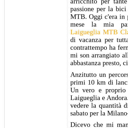
arricchito per tant
passione per la bici
MTB. Oggi c'era in
mese la mia par
Laigueglia MTB Cla
di vacanza per tutt
contrattempo ha fer
mi son arrangiato al
abbastanza presto, 
Anzitutto un percor
primi 10 km di lanc
Un vero e proprio 
Laigueglia e Andora.
vedere la quantità d
sabato per la Milan
Dicevo che mi manc