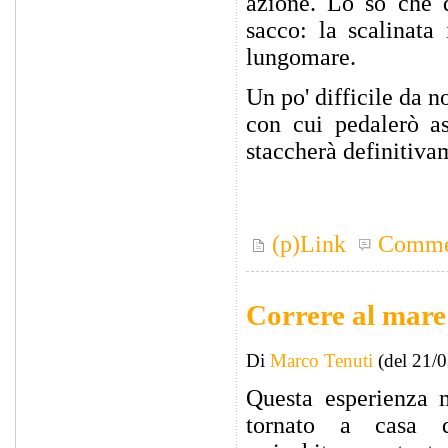
azione. Lo so che 
sacco: la scalinata
lungomare.
Un po' difficile da 
con cui pedalerò a
staccherà definitivam
(p)Link
Comme
Correre al mare
Di
Marco Tenuti
(del 21/
Questa esperienza
tornato a casa d