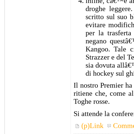
infine, câ€™è an
droghe leggere.
scritto sul suo 
evitare modific
per la trasfert
negano questâ€
Kangoo. Tale c
Strazzer e del T
sia dovuta allâ
di hockey sul gh
Il nostro Premier ha
ritiene che, come al
Toghe rosse.
Si attende la confere
(p)Link
Comme