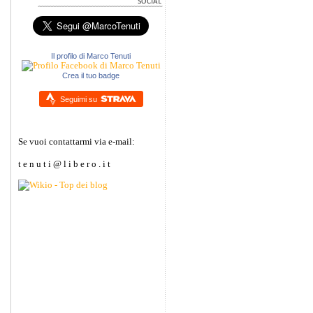
Il profilo di Marco Tenuti
Crea il tuo badge
Seguimi su
Se vuoi contattarmi via e-mail:
t e n u t i @ l i b e r o . i t