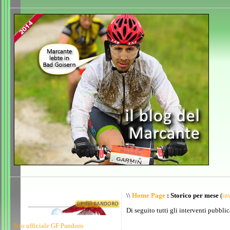
\\
Home Page
: Storico per mese
(
inv
Di seguito tutti gli interventi pubblic
Sito ufficiale GF Pandoro