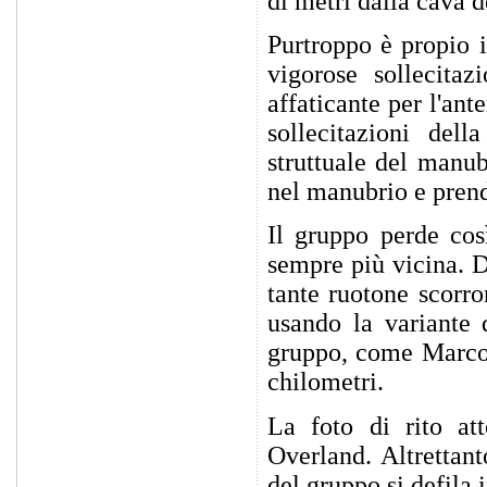
di metri dalla cava d
Purtroppo è propio i
vigorose sollecita
affaticante per l'an
sollecitazioni del
struttuale del manub
nel manubrio e prend
Il gruppo perde cos
sempre più vicina. D
tante ruotone scorro
usando la variante 
gruppo, come Marco F
chilometri.
La foto di rito at
Overland. Altrettant
del gruppo si defila i