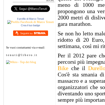
meno di 1000 metri
propongono una vers
2000 metri di disliv
Il profilo di Marco Tenuti
gara marathon.
Crea il tuo badge
Se non ho letto male
Seguimi su
ridotto di 20 Euro
settimana, così mi rit
Se vuoi contattarmi via e-mail:
Per il 2012 pare ch
t e n u t i @ l i b e r o . i t
percorsi più impegnat
Bike
che il
Durell
Cos'è sta smania di
massacro e a superar
organizzatori che s
diventando uno sport
sempre più importan