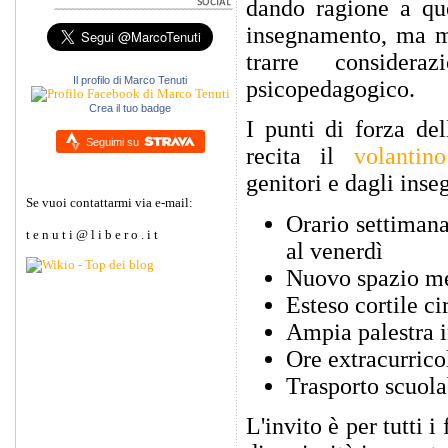
dando ragione a qu
insegnamento, ma 
trarre considera
Il profilo di Marco Tenuti
psicopedagogico.
Crea il tuo badge
I punti di forza de
Seguimi su
recita il
volantino
genitori e dagli inse
Se vuoi contattarmi via e-mail:
Orario settimana
t e n u t i @ l i b e r o . i t
al venerdì
Nuovo spazio men
Esteso cortile ci
Ampia palestra i
Ore extracurrico
Trasporto scuol
L'invito è per tutti 