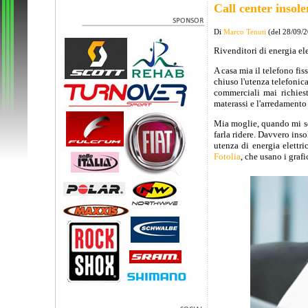
Call center insole
Di
Marco Tenuti
(del 28/09/
Rivenditori di energia ele
A casa mia il telefono f
chiuso l'utenza telefonic
commerciali mai richiest
materassi e l'arredamento 
Mia moglie, quando mi sen
farla ridere. Davvero inso
utenza di energia elettri
Fotolia
, che usano i grafi