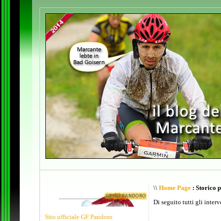
\\
Home Page
: Storico 
Di seguito tutti gli inter
Sito ufficiale GF Pandoro