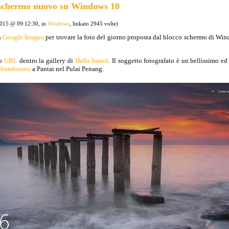
 schermo nuovo su Windows 10
2015 @ 09:12:30, in
Windows
, linkato 2945 volte)
n
Google Images
per trovare la foto del giorno proposta dal blocco schermo di Wind
to
URL
dentro la gallery di
Hafiz Ismail
. Il soggetto fotografato è un bellissimo ed
bbandonato
a Pantai nel Pulai Penang.