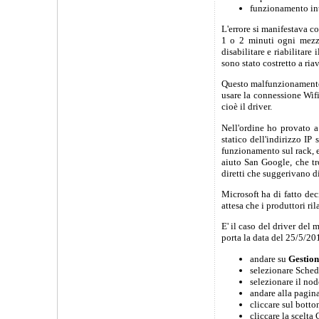
funzionamento int
L'errore si manifestava co
1 o 2 minuti ogni mezz'
disabilitare e riabilitare 
sono stato costretto a ria
Questo malfunzionamento 
usare la connessione Wifi
cioè il driver.
Nell'ordine ho provato a 
statico dell'indirizzo IP
funzionamento sul rack, e
aiuto San Google, che tr
diretti che suggerivano d
Microsoft ha di fatto dec
attesa che i produttori r
E' il caso del driver del
porta la data del 25/5/201
andare su
Gestion
selezionare Sched
selezionare il no
andare alla pagin
cliccare sul bott
cliccare la scelt