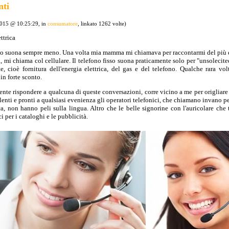
nti
2015 @ 10:25:29, in
consumatore
, linkato 1262 volte)
ttrica
isso suona sempre meno. Una volta mia mamma mi chiamava per raccontarmi del più
a, mi chiama col cellulare. Il telefono fisso suona praticamente solo per "unsolecite
e, cioè fornitura dell'energia elettrica, del gas e del telefono. Qualche rara v
in forte sconto.
te rispondere a qualcuna di queste conversazioni, corre vicino a me per origliare 
lenti e pronti a qualsiasi evenienza gli operatori telefonici, che chiamano invano pe
ca, non hanno peli sulla lingua. Altro che le belle signorine con l'auricolare che
ci per i cataloghi e le pubblicità.