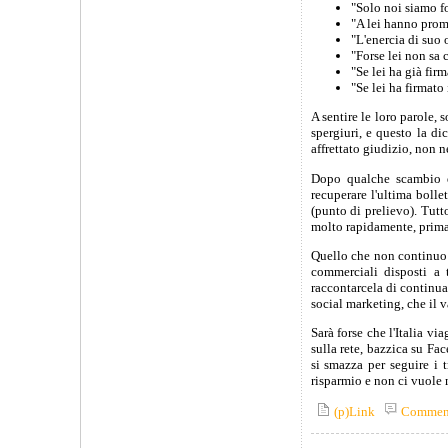
"Solo noi siamo fo
"A lei hanno prome
"L'enercia di suo 
"Forse lei non sa 
"Se lei ha già firm
"Se lei ha firmato
A sentire le loro parole, s
spergiuri, e questo la dic
affrettato giudizio, non n
Dopo qualche scambio di
recuperare l'ultima bolle
(punto di prelievo). Tutt
molto rapidamente, prima 
Quello che non continuo a
commerciali disposti a
raccontarcela di continua
social marketing, che il 
Sarà forse che l'Italia v
sulla rete, bazzica su F
si smazza per seguire i 
risparmio e non ci vuole 
(p)Link
Commen