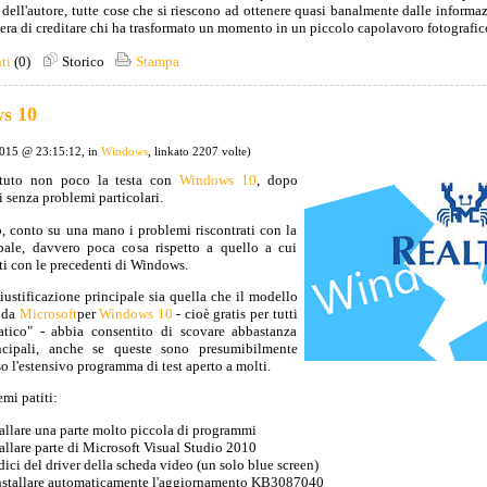
dell'autore, tutte cose che si riescono ad ottenere quasi banalmente dalle informa
iera di creditare chi ha trasformato un momento in un piccolo capolavoro fotografic
ti
(0)
Storico
Stampa
s 10
2015 @ 23:15:12, in
Windows
, linkato 2207 volte)
ttuto non poco la testa con
Windows 10
, dopo
 senza problemi particolari.
o, conto su una mano i problemi riscontrati con la
ipale, davvero poca cosa rispetto a quello a cui
ti con le precedenti di Windows.
ustificazione principale sia quella che il modello
o da
Microsoft
per
Windows 10
- cioè gratis per tutti
atico" - abbia consentito di scovare abbastanza
cipali, anche se queste sono presumibilmente
rso l'estensivo programma di test aperto a molti.
mi patiti:
tallare una parte molto piccola di programmi
tallare parte di Microsoft Visual Studio 2010
ici del driver della scheda video (un solo blue screen)
installare automaticamente l'aggiornamento KB3087040