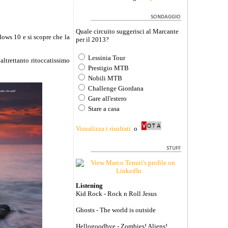
Quale circuito suggerisci al Marcante
ows 10 e si scopre che la
per il 2013?
Lessinia Tour
 altrettanto ritoccatissimo
Prestigio MTB
Nobili MTB
Challenge Giordana
Gare all'estero
Stare a casa
Visualizza i risultati
o
Listening
Kid Rock - Rock n Roll Jesus
Ghosts - The world is outside
Hellogoodbye - Zombies! Aliens!