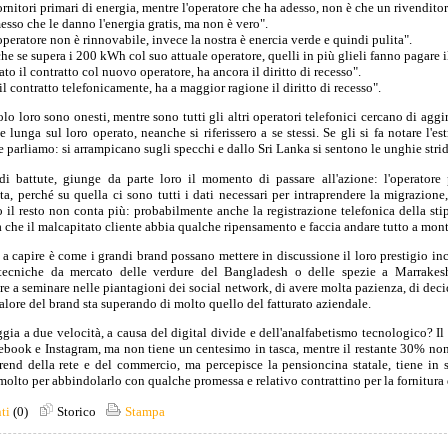
rnitori primari di energia, mentre l'operatore che ha adesso, non è che un rivendito
sso che le danno l'energia gratis, ma non è vero".
operatore non è rinnovabile, invece la nostra è enercia verde e quindi pulita".
che se supera i 200 kWh col suo attuale operatore, quelli in più glieli fanno pagare 
ato il contratto col nuovo operatore, ha ancora il diritto di recesso".
 il contratto telefonicamente, ha a maggior ragione il diritto di recesso".
olo loro sono onesti, mentre sono tutti gli altri operatori telefonici cercano di aggira
e lunga sul loro operato, neanche si riferissero a se stessi. Se gli si fa notare l'e
e parliamo: si arrampicano sugli specchi e dallo Sri Lanka si sentono le unghie strid
 battute, giunge da parte loro il momento di passare all'azione: l'operator
tta, perché su quella ci sono tutti i dati necessari per intraprendere la migrazio
o il resto non conta più: probabilmente anche la registrazione telefonica della sti
che il malcapitato cliente abbia qualche ripensamento e faccia andare tutto a mont
 capire è come i grandi brand possano mettere in discussione il loro prestigio inc
 tecniche da mercato delle verdure del Bangladesh o delle spezie a Marrake
re a seminare nelle piantagioni dei social network, di avere molta pazienza, di decid
valore del brand sta superando di molto quello del fatturato aziendale.
iaggia a due velocità, a causa del digital divide e dell'analfabetismo tecnologico? 
acebook e Instagram, ma non tiene un centesimo in tasca, mentre il restante 30% n
trend della rete e del commercio, ma percepisce la pensioncina statale, tiene in
molto per abbindolarlo con qualche promessa e relativo contrattino per la fornitura 
ti
(0)
Storico
Stampa