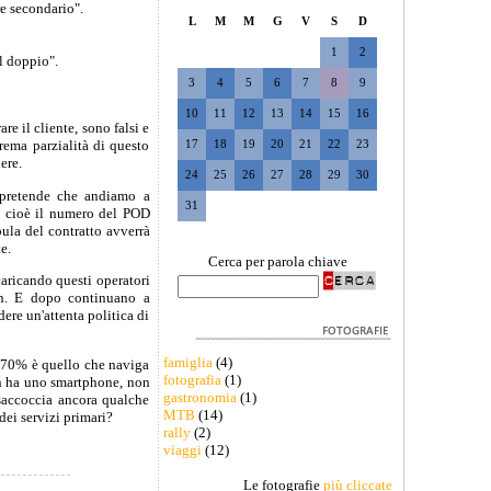
re secondario".
L
M
M
G
V
S
D
1
2
il doppio".
3
4
5
6
7
8
9
10
11
12
13
14
15
16
re il cliente, sono falsi e
strema parzialità di questo
17
18
19
20
21
22
23
ere.
24
25
26
27
28
29
30
e pretende che andiamo a
31
ne, cioè il numero del POD
pula del contratto avverrà
e.
Cerca per parola chiave
aricando questi operatori
sh. E dopo continuano a
ere un'attenta politica di
famiglia
(4)
Il 70% è quello che naviga
fotografia
(1)
on ha uno smartphone, non
gastronomia
(1)
 saccoccia ancora qualche
MTB
(14)
dei servizi primari?
rally
(2)
viaggi
(12)
Le fotografie
più cliccate