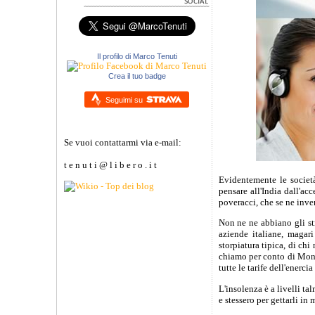
Il profilo di Marco Tenuti
Crea il tuo badge
Seguimi su
Se vuoi contattarmi via e-mail:
t e n u t i @ l i b e r o . i t
Evidentemente le societ
pensare all'India dall'a
poveracci, che se ne inve
Non ne ne abbiano gli st
aziende italiane, magar
storpiatura tipica, di ch
chiamo per conto di Monte
tutte le tarife dell'enercia
L'insolenza è a livelli t
e stessero per gettarli in 