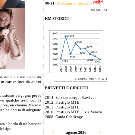
08/11:
XCRunning Grezzana
KM STORICI
ssà dove - a me viene da
in cattiva luce da questi
BREVETTI E CIRCUITI
piuttosto vergogna per le
2014: Salzkammergut Survivor
ivo qualche testo con la
2012: Prestigio MTB
ignore, mi chiamo Mario e
2011: Prestigio MTB
rica ha deciso di adeguare
2010: Prestigio MTB, Fizik Veneto
2008: Garda Challenge
nata a bordo di un barcone
del tipo:
<
agosto 2026
>