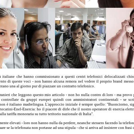
à italiane che hanno commissionato a questi centri telefonici delocalizzati chi
ccento di queste voci - non hanno alcuna remora nel vedere il proprio brand messo 
ntano una al giorno pur di piazzare un contratto telefonico.
ranieri che leggono questo mio articolo - non ho nulla contro di loro - ma provo 
i controllate da gruppi europei quindi con amministratori continentali - se scr
i non è italiano madrelingua. L'approccio iniziale è sempre quello: "Buonciorno, s
catini-Enel-Enercia: ho il piacere di dirle che il nostro operatore di enercia elett
 alla tariffa monoraria su tutto teritorio nazionale di Italia".
almente elevati - loro non hanno nulla da perdere, neanche stessero facendo la telefo
mare se la telefonata non portasse ad una stipula - che si arriva ad insistere con frasi 