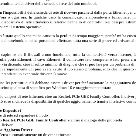
ermittente del driver della scheda di rete del mio notebook
n l'impossibilità della scheda di rete di ricevere pacchetti dalla porta Ethernet per
ora o ogni ora. In qualche caso la comunicazione riprendeva a funzionare, in a
il dispositivo di rete attraverso il relativo pannello di controllo. Nei casi più estrem
vviare il sistema operativo.
è stato quello che mi ha causato la perdita di tempo maggiore, perché mi ha costre
 del notebook, e mi ha portato ad effettuare tutta una serie di prove ed arrivare al
capire se era il firewall a non funzionare, tutta la connettività verso internet, 
 sulla porta Ethernet, il cavo Ethernet, il connettore lato computer o lato presa a m
 via dicendo, cioè il solito minimo di diagnosi che si può fare per un problema di 
ova rapidamente chi può avere avuto il tuo stesso problema, solo che in questo
i prendersi un eventuale driver più nuovo.
iso lei per tutti quali debbano essere i driver per far funzionare la maggioranza de
ilascino qualcosa di specifico per Windows 10 e maggiormente testato.
 mio chipset di rete Ethernet, cioè un Realtek PCIe GBE Family Controller. Il driver 
5 e, se si chiede la disposibilità di qualche aggiornamento tramite il relativo contr
e Dispositivi
e di rete ed espandere il nodo
do
Realtek PCIe GBE Family Controller
e aprire il dialogo delle proprietà
a
Driver
one
Aggiorna Driver
a Cerca automaticamente un driver aggiornato