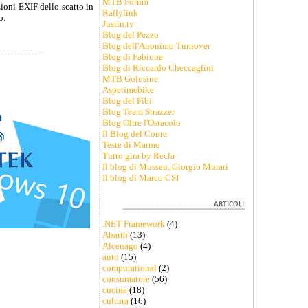
MTB Forum
zioni EXIF dello scatto in
Rallylink
o.
Justin.tv
Blog del Pezzo
Blog dell'Anonimo Turnover
Blog di Fabione
Blog di Riccardo Checcaglini
MTB Golosine
Aspetimebike
Blog del Fibi
Blog Team Strazzer
Blog Oltre l'Ostacolo
Il Blog del Conte
Teste di Marmo
Tutto gira by Recla
Il blog di Musseu, Giorgio Murari
Il blog di Marco CSI
.NET Framework
(4)
Abarth
(13)
Alcenago
(4)
auto
(15)
computational
(2)
consumatore
(56)
cucina
(18)
cultura
(16)