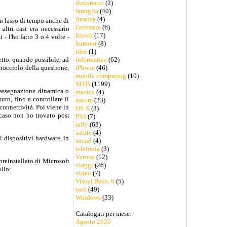
dizionario
(2)
famiglia
(40)
finanza
(4)
 un lasso di tempo anche di
Grezzana
(6)
ltri casi era necessario
hitech
(17)
i - l'ho fatto 3 o 4 volte -
humour
(8)
idee
(1)
informatica
(62)
tto, quando possibile, ad
iPhone
(46)
 nocciolo della questione,
mobile computing
(10)
MTB
(1199)
l'assegnazione dinamica o
musica
(4)
uro, fino a controllare il
natura
(23)
connettività. Poi viene in
OS X
(3)
 caso non ho trovato post
PS3
(7)
rally
(63)
salute
(4)
i dispositivi hardware, in
social
(4)
telefonia
(3)
Verona
(12)
preinstallato di Microsoft
viaggi
(26)
ollo:
video
(7)
Visual Basic 6
(5)
web
(49)
Windows
(33)
Catalogati per mese:
Agosto 2026