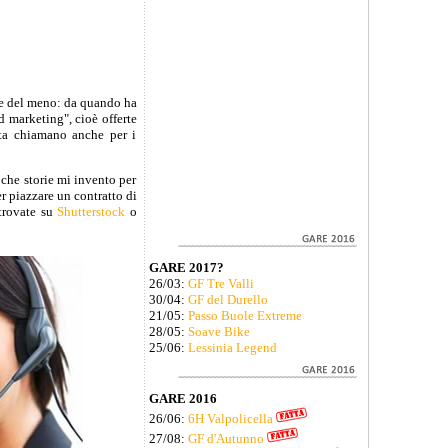
 e del meno: da quando ha
d marketing", cioè offerte
olta chiamano anche per i
che storie mi invento per
r piazzare un contratto di
 trovate su
Shutterstock
o
GARE 2017?
26/03:
GF Tre Valli
30/04:
GF del Durello
21/05:
Passo Buole Extreme
28/05:
Soave Bike
25/06:
Lessinia Legend
GARE 2016
26/06:
6H Valpolicella
27/08:
GF d'Autunno