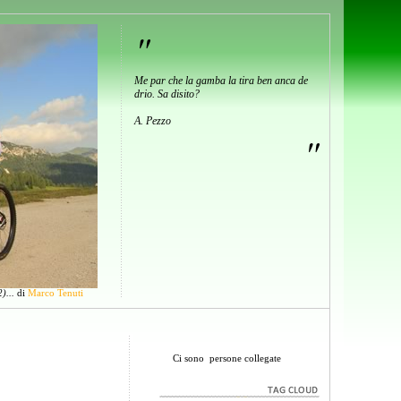
"
Me par che la gamba la tira ben anca de
drio. Sa disito?
A. Pezzo
"
)...
di
Marco Tenuti
Ci sono
persone collegate