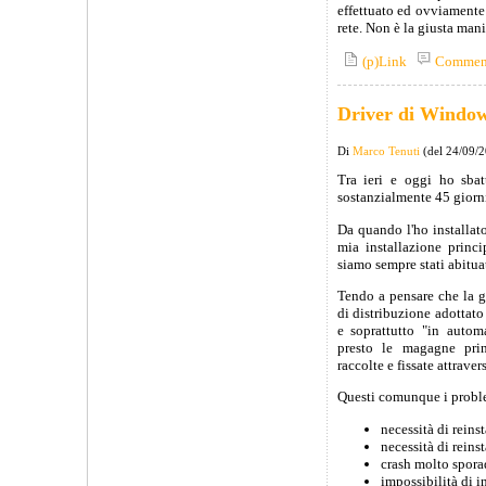
effettuato ed ovviamente 
rete. Non è la giusta man
(p)Link
Commen
Driver di Window
Di
Marco Tenuti
(del 24/09/
Tra ieri e oggi ho sba
sostanzialmente 45 giorni
Da quando l'ho installat
mia installazione princ
siamo sempre stati abitua
Tendo a pensare che la gi
di distribuzione adottat
e soprattutto "in autom
presto le magagne prin
raccolte e fissate attrave
Questi comunque i proble
necessità di reins
necessità di reins
crash molto sporad
impossibilità di 