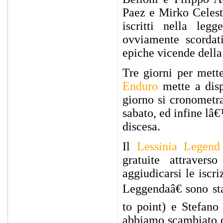
Paez e Mirko Celest
iscritti nella le
ovviamente scordati
epiche vicende della
Tre giorni per mette
Enduro
mette a disp
giorno si cronometra
sabato, ed infine lâ
discesa.
Il
Lessinia Legen
gratuite attravers
aggiudicarsi le iscr
Leggendaâ€ sono st
to point) e Stefan
abbiamo scambiato d