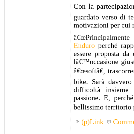
Con la partecipazio
guardato verso di te
motivazioni per cui 
â€œPrincipalmente 
Enduro
perché rappr
essere proposta da 
lâ€™occasione giust
â€œsoftâ€, trascorr
bike. Sarà davvero
difficoltà insieme
passione. E, perch
bellissimo territorio
(p)Link
Comme