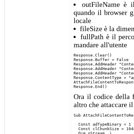
outFileName è il
quando il browser gl
locale
fileSize è la dimen
fullPath è il perc
mandare all'utente
Response.Clear()

Response.Buffer = False

Response.AddHeader "Conte
Response.AddHeader "Conte
Response.AddHeader "Conte
Response.ContentType = "a
AttachFileContentToRespon
Ora il codice della
altro che attaccare i
Sub AttachFileContentToRe
  Const adTypeBinary = 1

  Const clChunkSize = 1048
  Dim oStream, i
