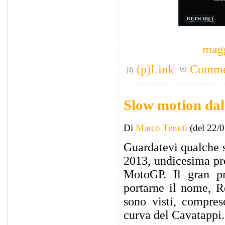
magg
(p)Link
Comme
Slow motion da
Di
Marco Tenuti
(del 22/
Guardatevi qualche 
2013, undicesima pr
MotoGP. Il gran pr
portarne il nome, R
sono visti, compres
curva del Cavatappi.