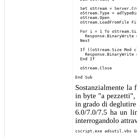
  Set oStream = Server.Cr
  oStream.Type = adTypeBin
  oStream.Open

  oStream.LoadFromFile Fil
  For i = 1 To oStream.Si
    Response.BinaryWrite 
  Next

  If ((oStream.Size Mod c
    Response.BinaryWrite 
  End If

  oStream.Close

Sostanzialmente la f
in byte "a pezzetti
in grado di deglutire
6.0/7.0/7.5 ha un l
interrogandolo attra