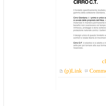
c
(p)Link
Comme