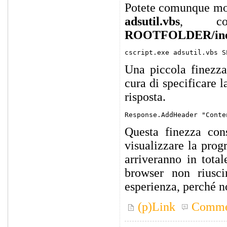
Potete comunque modi
adsutil.vbs
, col
ROOTFOLDER/inet
Una piccola finezza
cura di specificare l
risposta.
Questa finezza cons
visualizzare la prog
arriveranno in tota
browser non riusci
esperienza, perché no
(p)Link
Comme