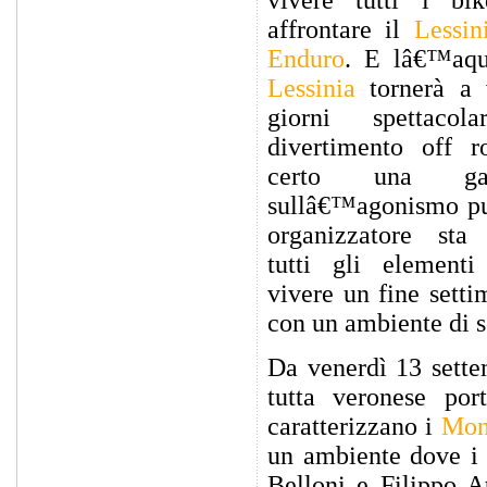
vivere tutti i bi
affrontare il
Lessi
Enduro
. E lâ€™aqui
Lessinia
tornerà a 
giorni spettaco
divertimento off 
certo una gar
sullâ€™agonismo pur
organizzatore sta
tutti gli elementi
vivere un fine setti
con un ambiente di s
Da venerdì 13 sette
tutta veronese por
caratterizzano i
Mont
un ambiente dove i 
Belloni e Filippo A