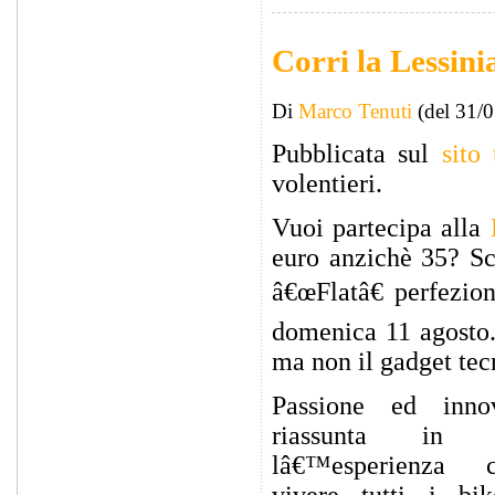
Corri la Lessini
Di
Marco Tenuti
(del 31/
Pubblicata sul
sito 
volentieri.
Vuoi partecipa alla
euro anzichè 35? Sca
â€œFlatâ€ perfezio
domenica 11 agosto.
ma non il gadget tec
Passione ed inno
riassunta in 
lâ€™esperienza 