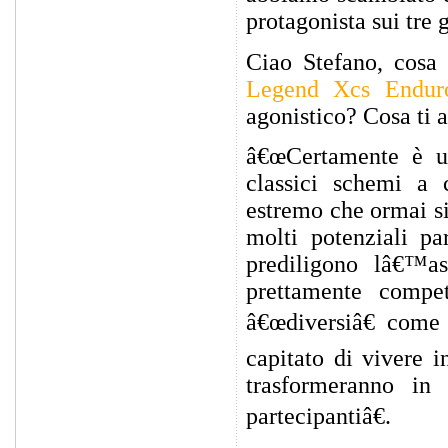
protagonista sui tre g
Ciao Stefano, cosa 
Legend Xcs Endur
agonistico? Cosa ti a
â€œCertamente è u
classici schemi a
estremo che ormai si
molti potenziali pa
prediligono lâ€™as
prettamente compet
â€œdiversiâ€ come
capitato di vivere i
trasformeranno in
partecipantiâ€.