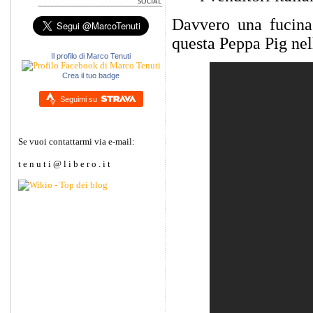
Davvero una fucina 
questa Peppa Pig nell
Il profilo di Marco Tenuti
Crea il tuo badge
Seguimi su
Se vuoi contattarmi via e-mail:
t e n u t i @ l i b e r o . i t