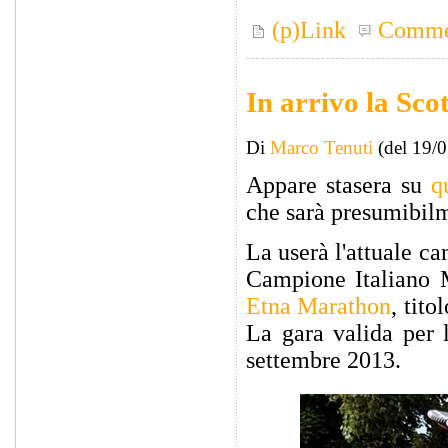
(p)Link
Comme
In arrivo la Sco
Di
Marco Tenuti
(del 19/
Appare stasera su
q
che sarà presumibil
La userà l'attuale ca
Campione Italiano M
Etna Marathon
, tito
La gara valida per 
settembre 2013.