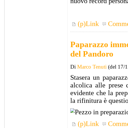
nuovo record person
(p)Link
Comme
Paparazzo immor
del Pandoro
Di
Marco Tenuti
(del 17/
Stasera un paparazzo
alcolica alle prese
evidente che la pre
la rifinitura è questi
(p)Link
Comme