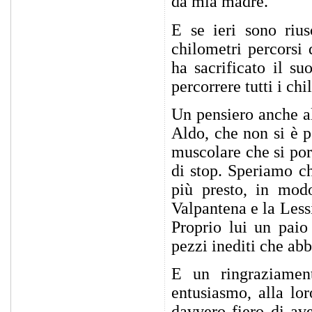
da mia madre.
E se ieri sono riu
chilometri percorsi
ha sacrificato il s
percorrere tutti i ch
Un pensiero anche al
Aldo, che non si è p
muscolare che si por
di stop. Speriamo ch
più presto, in modo
Valpantena e la Less
Proprio lui un paio
pezzi inediti che ab
E un ringraziament
entusiasmo, alla lo
davvero fiero di ave