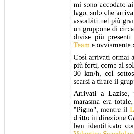
mi sono accodato ai 
lago, solo che arriv
assorbiti nel più gr
un gruppone di circa
divise più present
Team
e ovviamente 
Così arrivati ormai a
più forti, come al so
30 km/h, col sottos
scarsi a tirare il gru
Arrivati a Lazise, 
marasma era totale, 
"Pigno", mentre il
L
dritto in direzione 
ben identificato co
Valentina Scandolar