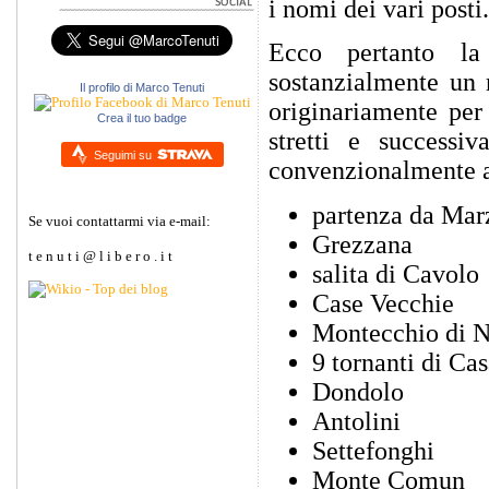
i nomi dei vari posti.
Ecco pertanto la
sostanzialmente un 
Il profilo di Marco Tenuti
originariamente per
Crea il tuo badge
stretti e successi
Seguimi su
convenzionalmente ac
partenza da Mar
Se vuoi contattarmi via e-mail:
Grezzana
t e n u t i @ l i b e r o . i t
salita di Cavolo
Case Vecchie
Montecchio di Ne
9 tornanti di Cas
Dondolo
Antolini
Settefonghi
Monte Comun