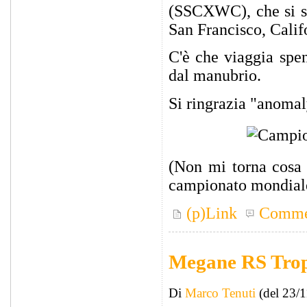
(SSCXWC), che si so
San Francisco, Calif
C'è che viaggia spen
dal manubrio.
Si ringrazia "anoma
(Non mi torna cosa 
campionato mondiale
(p)Link
Comme
Megane RS Troph
Di
Marco Tenuti
(del 23/