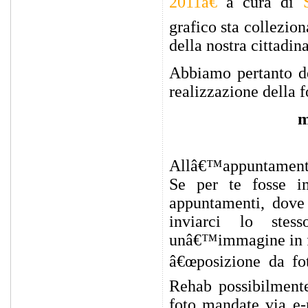
2011â€
a cura di
grafico sta colleziona
della nostra cittadi
Abbiamo pertanto de
realizzazione della 
m
Allâ€™appuntamento è
Se per te fosse i
appuntamenti, dove 
inviarci lo stes
unâ€™immagine in for
â€œposizione da fot
Rehab possibilment
foto mandate via e-