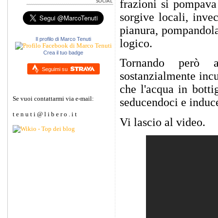
frazioni si pompava
sorgive locali, inve
pianura, pompandola
Il profilo di Marco Tenuti
logico.
Crea il tuo badge
Tornando però al
Seguimi su
sostanzialmente incu
che l'acqua in botti
Se vuoi contattarmi via e-mail:
seducendoci e induce
t e n u t i @ l i b e r o . i t
Vi lascio al video.