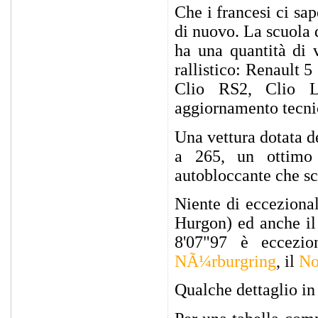
Che i francesi ci sap
di nuovo. La scuola d
ha una quantità di 
rallistico: Renault 
Clio RS2, Clio 
aggiornamento tecn
Una vettura dotata d
a 265, un ottimo 
autobloccante che sca
Niente di eccezional
Hurgon) ed anche il
8'07"97 è eccezio
NÃ¼rburgring
, il
No
Qualche dettaglio in