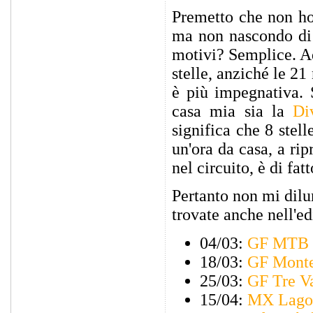
Premetto che non ho 
ma non nascondo di 
motivi? Semplice. A
stelle, anziché le 21
è più impegnativa. 
casa mia sia la
Di
significa che 8 stel
un'ora da casa, a ri
nel circuito, è di fa
Pertanto non mi dilu
trovate anche nell'e
04/03:
GF MTB
18/03:
GF Monte
25/03:
GF Tre Va
15/04:
MX Lago 