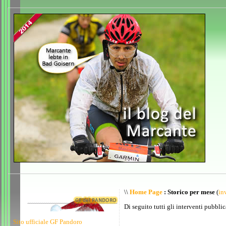
\\
Home Page
: Storico per mese
(
inv
Di seguito tutti gli interventi pubblic
Sito ufficiale GF Pandoro