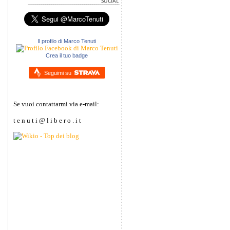
Il profilo di Marco Tenuti
Crea il tuo badge
Seguimi su
Se vuoi contattarmi via e-mail:
t e n u t i @ l i b e r o . i t