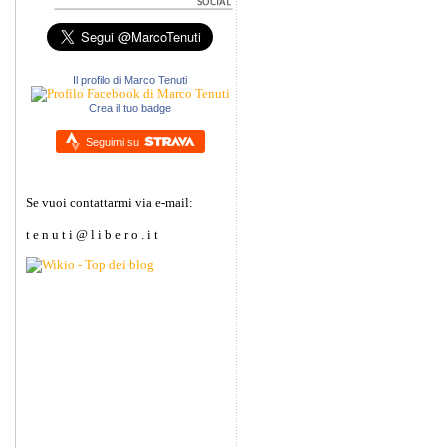
Il profilo di Marco Tenuti
Crea il tuo badge
Seguimi su
Se vuoi contattarmi via e-mail:
t e n u t i @ l i b e r o . i t