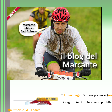
\\
Home Page
: Storico per mese
(
inv
Di seguito tutti gli interventi pubblic
Sito ufficiale GF Pandoro