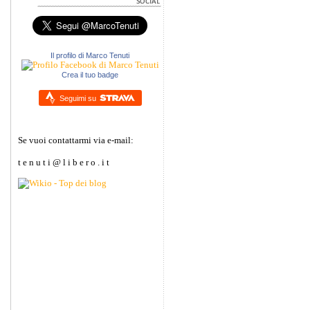
Il profilo di Marco Tenuti
Crea il tuo badge
Seguimi su
Se vuoi contattarmi via e-mail:
t e n u t i @ l i b e r o . i t