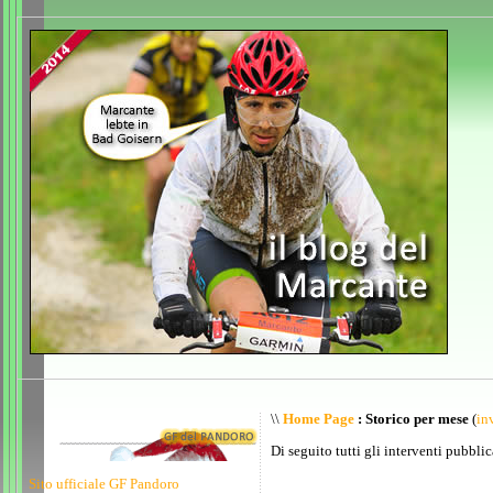
\\
Home Page
: Storico per mese
(
inv
Di seguito tutti gli interventi pubblic
Sito ufficiale GF Pandoro