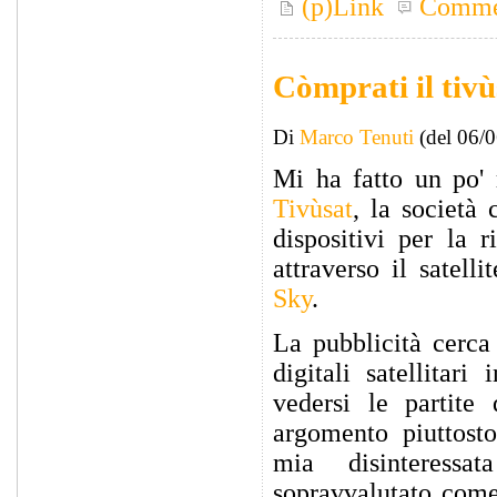
(p)Link
Comme
Còmprati il tivù
Di
Marco Tenuti
(del 06/
Mi ha fatto un po' 
Tivùsat
, la società 
dispositivi per la r
attraverso il satell
Sky
.
La pubblicità cerca
digitali satellitar
vedersi le partite d
argomento piuttost
mia disinteress
sopravvalutato come