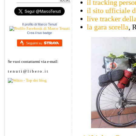
il tracking pers
il sito ufficiale 
live tracker dell
Il profilo di Marco Tenuti
la gara sorella
,
Crea il tuo badge
Seguimi su
Se vuoi contattarmi via e-mail:
t e n u t i @ l i b e r o . i t