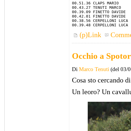
00.51.36 CLAPS MARIO

00.43.27 TENUTI MARCO

00.39.09 FINETTO DAVIDE

00.42.01 FINETTO DAVIDE

00.38.56 CERPELLONI LUCA

(p)Link
Comme
Occhio a Spoto
Di
Marco Tenuti
(del 03/
Cosa sto cercando di 
Un leoro? Un cavallu