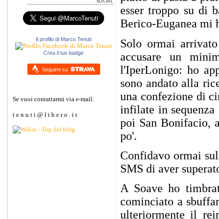
esser troppo su di b
Berico-Euganea mi ha
Il profilo di Marco Tenuti
Solo ormai arrivat
Crea il tuo badge
accusare un minim
l'IperLonigo: ho ap
Seguimi su
sono andato alla ric
una confezione di ci
Se vuoi contattarmi via e-mail:
infilate in sequenza
t e n u t i @ l i b e r o . i t
poi San Bonifacio, a
po'.
Confidavo ormai sull
SMS di aver superat
A Soave ho timbrato
cominciato a sbuffar
ulteriormente il rei