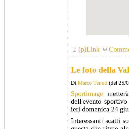
(p)Link
Comme
Le foto della V
Di
Marco Tenuti
(del 25/
Sportimage
metterà
dell'evento sportiv
ieri domenica 24 gi
Interessanti scatti s
questa che ritrae al