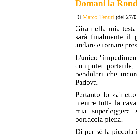
Domani la Ron
Di
Marco Tenuti
(del 27/
Gira nella mia test
sarà finalmente il 
andare e tornare pres
L'unico "impedimento
computer portatile,
pendolari che inco
Padova.
Pertanto lo zainett
mentre tutta la caval
mia superleggera A
borraccia piena.
Di per sè la piccola