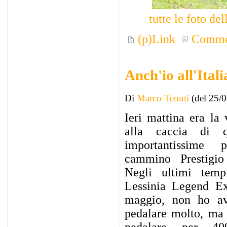
tutte le foto d
(p)Link
Comme
Anch'io all'Ita
Di
Marco Tenuti
(del 25/
Ieri mattina era la 
alla caccia di qu
importantissime
cammino Prestigi
Negli ultimi temp
Lessinia Legend E
maggio, non ho a
pedalare molto, ma 
pedalare per 400