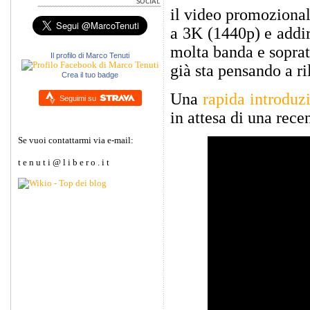
il video promozional
a 3K (1440p) e addir
molta banda e soprat
Il profilo di Marco Tenuti
già sta pensando a r
Crea il tuo badge
Una
rapida introduz
Seguimi su
in attesa di una rece
Se vuoi contattarmi via e-mail:
t e n u t i @ l i b e r o . i t