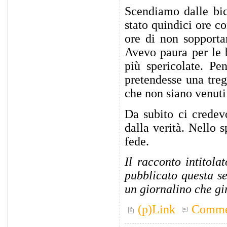
Scendiamo dalle bi
stato quindici ore c
ore di non sopportar
Avevo paura per le 
più spericolate. Pe
pretendesse una tre
che non siano venuti 
Da subito ci credev
dalla verità. Nello s
fede.
Il racconto intitol
pubblicato questa s
un giornalino che gi
(p)Link
Comme