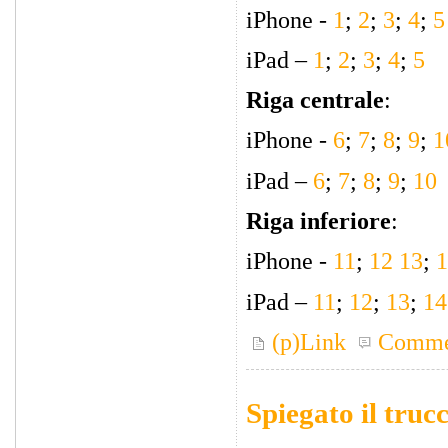
iPhone -
1
;
2
;
3
;
4
;
5
iPad –
1
;
2
;
3
;
4
;
5
Riga centrale
:
iPhone -
6
;
7
;
8
;
9
;
1
iPad –
6
;
7
;
8
;
9
;
10
Riga inferiore
:
iPhone -
11
;
12
13
;
1
iPad –
11
;
12
;
13
;
14
(p)Link
Comme
Spiegato il truc