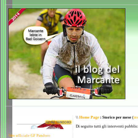
\\
Home Page
: Storico per mese
(
inv
Di seguito tutti gli interventi pubblic
Sito ufficiale GF Pandoro