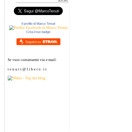
Il profilo di Marco Tenuti
Crea il tuo badge
Seguimi su
Se vuoi contattarmi via e-mail:
t e n u t i @ l i b e r o . i t