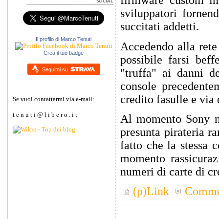
firmware custom in
sviluppatori fornen
succitati addetti.
Il profilo di Marco Tenuti
Accedendo alla ret
Crea il tuo badge
possibile farsi bef
Seguimi su
"truffa" ai danni d
console precedentem
credito fasulle e via
Se vuoi contattarmi via e-mail:
t e n u t i @ l i b e r o . i t
Al momento Sony no
presunta pirateria r
fatto che la stessa 
momento rassicurazio
numeri di carte di cr
(p)Link
Comme