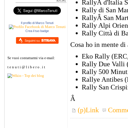
RallyÂ d'Italia 
Rally di San Ma
RallyÂ San Marti
Il profilo di Marco Tenuti
Rally Alpi Orien
Crea il tuo badge
Rally Città di B
Seguimi su
Cosa ho in mente di a
Eko Rally (ERC,
Se vuoi contattarmi via e-mail:
Rally Due Valli (
t e n u t i @ l i b e r o . i t
Rally 500 Minuti
Rallye Antibes 
Rally San Crisp
Â
(p)Link
Comme