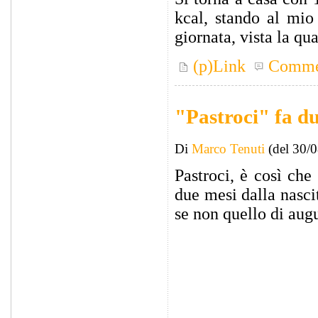
kcal, stando al mio
giornata, vista la qu
(p)Link
Comme
"Pastroci" fa d
Di
Marco Tenuti
(del 30/
Pastroci, è così ch
due mesi dalla nascit
se non quello di au