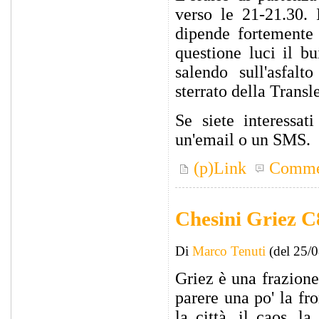
verso le 21-21.30. 
dipende fortemente
questione luci il b
salendo sull'asfalt
sterrato della Transl
Se siete interessat
un'email o un SMS.
(p)Link
Comme
Chesini Griez C
Di
Marco Tenuti
(del 25/
Griez è una frazion
parere una po' la fr
la città, il caos, l