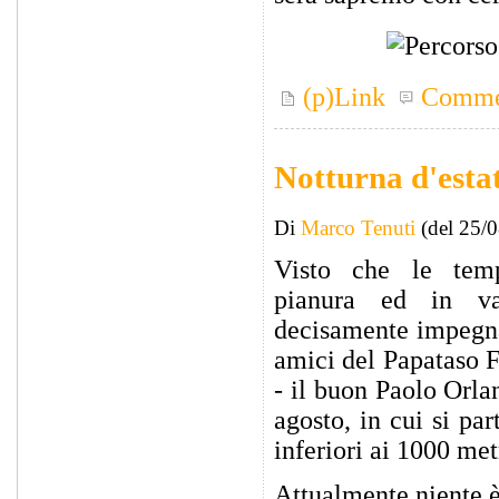
(p)Link
Comme
Notturna d'esta
Di
Marco Tenuti
(del 25/
Visto che le temp
pianura ed in va
decisamente impegnat
amici del Papataso F
- il buon Paolo Orla
agosto, in cui si par
inferiori ai 1000 met
Attualmente niente è 