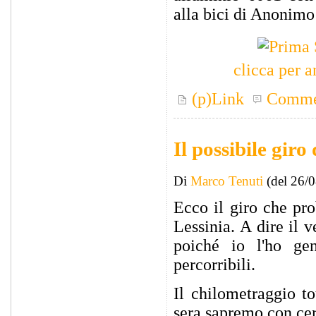
alla bici di Anonimo
clicca per 
(p)Link
Comme
Il possibile giro
Di
Marco Tenuti
(del 26/
Ecco il giro che pr
Lessinia. A dire il v
poiché io l'ho ge
percorribili.
Il chilometraggio t
sera sapremo con cer