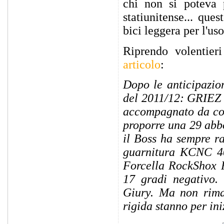
chi non si poteva 
statiunitense... que
bici leggera per l'uso
Riprendo volentie
articolo
:
Dopo le anticipazio
del 2011/12: GRIEZ 
accompagnato da comp
proporre una 29 abb
il Boss ha sempre r
guarnitura KCNC 40
Forcella RockShox 
17 gradi negativo. 
Giury. Ma non rimar
rigida stanno per iniz