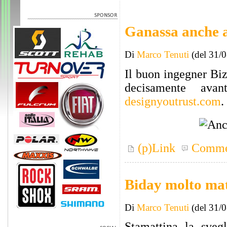
Ganassa anche 
Di
Marco Tenuti
(del 31/
Il buon ingegner Bi
decisamente ava
designyoutrust.com
.
(p)Link
Comme
Biday molto mat
Di
Marco Tenuti
(del 31/
Stamattina la sveg