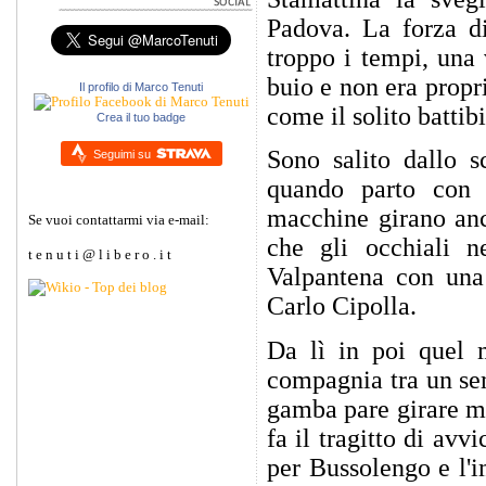
Padova. La forza di
troppo i tempi, una 
buio e non era propri
Il profilo di Marco Tenuti
come il solito battib
Crea il tuo badge
Sono salito dallo s
Seguimi su
quando parto con 
macchine girano anco
Se vuoi contattarmi via e-mail:
che gli occhiali 
t e n u t i @ l i b e r o . i t
Valpantena con una 
Carlo Cipolla.
Da lì in poi quel 
compagnia tra un sem
gamba pare girare mol
fa il tragitto di avv
per Bussolengo e l'i