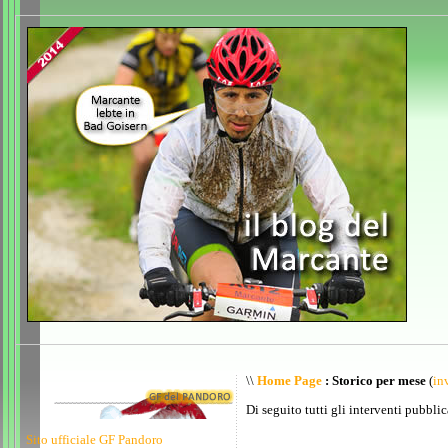
\\
Home Page
: Storico per mese
(
inv
Di seguito tutti gli interventi pubblic
Sito ufficiale GF Pandoro