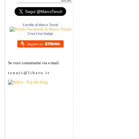
Il profilo di Marco Tenuti
Crea il tuo badge
Seguimi su
Se vuoi contattarmi via e-mail:
t e n u t i @ l i b e r o . i t