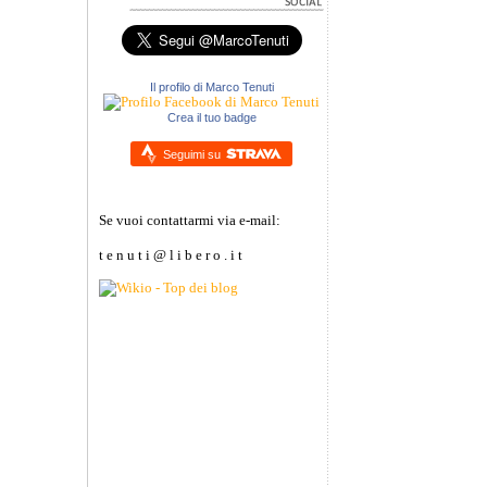
Il profilo di Marco Tenuti
Crea il tuo badge
Seguimi su
Se vuoi contattarmi via e-mail:
t e n u t i @ l i b e r o . i t