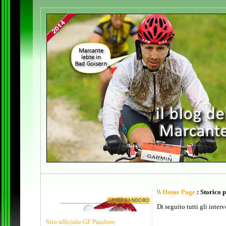
\\
Home Page
: Storico 
Di seguito tutti gli inter
Sito ufficiale GF Pandoro