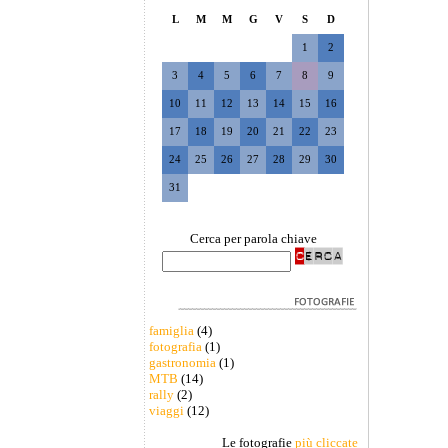
L
M
M
G
V
S
D
1
2
3
4
5
6
7
8
9
10
11
12
13
14
15
16
17
18
19
20
21
22
23
24
25
26
27
28
29
30
31
Cerca per parola chiave
famiglia
(4)
fotografia
(1)
gastronomia
(1)
MTB
(14)
rally
(2)
viaggi
(12)
Le fotografie
più cliccate