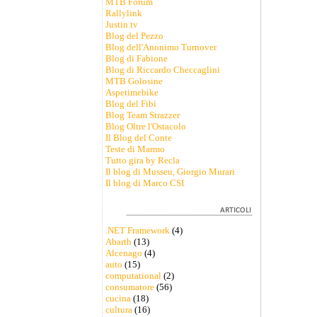
MTB Forum
Rallylink
Justin.tv
Blog del Pezzo
Blog dell'Anonimo Turnover
Blog di Fabione
Blog di Riccardo Checcaglini
MTB Golosine
Aspetimebike
Blog del Fibi
Blog Team Strazzer
Blog Oltre l'Ostacolo
Il Blog del Conte
Teste di Marmo
Tutto gira by Recla
Il blog di Musseu, Giorgio Murari
Il blog di Marco CSI
.NET Framework
(4)
Abarth
(13)
Alcenago
(4)
auto
(15)
computational
(2)
consumatore
(56)
cucina
(18)
cultura
(16)