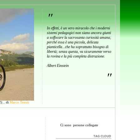
"
In effetti, è un vero miracolo che i moderni
sistemi pedagogici non siano ancora giunti
a soffocare la sacrosanta curiosità umana;
perché essa è una piccola, delicata
pianticella...che ha soprattutto bisogno di
libertà; senza questa, va sicuramente verso
la rovina e la più completa distruzione.
Albert Einstein
"
)...
di
Marco Tenuti
Ci sono
persone collegate