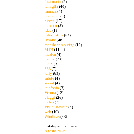
dizionario
(2)
famiglia
(40)
finanza
(4)
Grezzana
(6)
hitech
(17)
humour
(8)
idee
(1)
informatica
(62)
iPhone
(46)
mobile computing
(10)
MTB
(1199)
musica
(4)
natura
(23)
OS X
(3)
PS3
(7)
rally
(63)
salute
(4)
social
(4)
telefonia
(3)
Verona
(12)
viaggi
(26)
video
(7)
Visual Basic 6
(5)
web
(49)
Windows
(33)
Catalogati per mese:
Agosto 2026