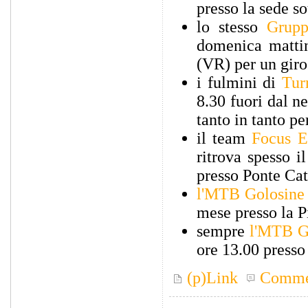
presso la sede s
lo stesso
Grupp
domenica mattin
(VR) per un giro
i fulmini di
Tur
8.30 fuori dal n
tanto in tanto p
il team
Focus E
ritrova spesso i
presso Ponte Ca
l'MTB Golosine
mese presso la P
sempre
l'MTB G
ore 13.00 presso
(p)Link
Comme