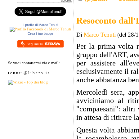
Resoconto dall'I
Il profilo di Marco Tenuti
Di
Marco Tenuti
(del 28/
Crea il tuo badge
Seguimi su
Per la prima volta n
gruppo dell'ART, ave
per assistere all'e
Se vuoi contattarmi via e-mail:
esclusivamente il rall
t e n u t i @ l i b e r o . i t
anche abbatanza ben
Mercoledì sera, app
avviciniamo al riti
"compaesani": altri 
in attesa di ritirare
Questa volta abbiam
la rocambolesca av