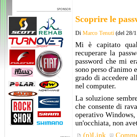
Scoprire le pa
Di
Marco Tenuti
(del 28/
Mi è capitato qua
recuperare la pass
password che mi era
sono perso d'animo e
grado di accedere al
nel computer.
La soluzione sembre
che consente di ravan
operativo Windows, a
un'occhiata, non ave
(p)Link
Comme