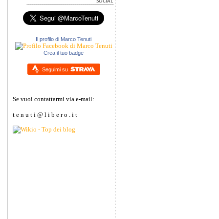
Il profilo di Marco Tenuti
Crea il tuo badge
Seguimi su
Se vuoi contattarmi via e-mail:
t e n u t i @ l i b e r o . i t