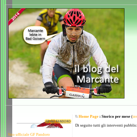
\\
Home Page
: Storico per mese
(
inv
Di seguito tutti gli interventi pubblic
Sito ufficiale GF Pandoro