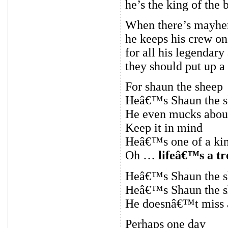
he’s the king of the 
When there’s mayhe
he keeps his crew on
for all his legendary
they should put up a
For shaun the sheep
Heâ€™s Shaun the 
He even mucks about
Keep it in mind
Heâ€™s one of a ki
Oh …
lifeâ€™s a tr
Heâ€™s Shaun the s
Heâ€™s Shaun the s
He doesnâ€™t miss a 
Perhaps one day