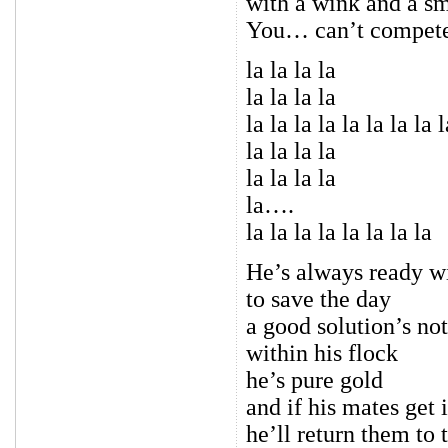
with a wink and a sm
You… can’t compete
la la la la
la la la la
la la la la la la la la l
la la la la
la la la la
la….
la la la la la la la la
He’s always ready wi
to save the day
a good solution’s no
within his flock
he’s pure gold
and if his mates get 
he’ll return them to