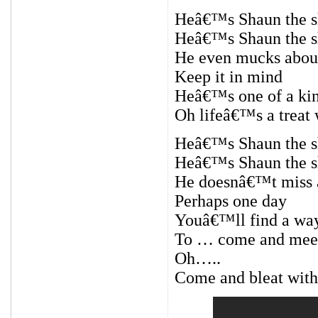
Heâ€™s Shaun the 
Heâ€™s Shaun the 
He even mucks about
Keep it in mind
Heâ€™s one of a ki
Oh lifeâ€™s a treat
Heâ€™s Shaun the s
Heâ€™s Shaun the s
He doesnâ€™t miss a 
Perhaps one day
Youâ€™ll find a wa
To … come and meet
Oh…..
Come and bleat with