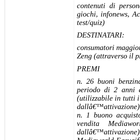
contenuti di persona
giochi, infonews, Ac
test/quiz)
DESTINATARI:
consumatori maggiore
Zeng (attraverso il 
PREMI
n. 26 buoni benzina
periodo di 2 anni 
(utilizzabile in tutt
dallâ€™attivazione) d
n. 1 buono acquisto
vendita Mediaw
dallâ€™attivazione