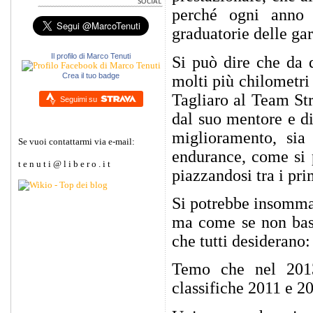
perché ogni anno 
graduatorie delle gar
Il profilo di Marco Tenuti
Si può dire che da 
Crea il tuo badge
molti più chilometri
Tagliaro al Team Str
Seguimi su
dal suo mentore e di
miglioramento, sia
Se vuoi contattarmi via e-mail:
endurance, come si 
t e n u t i @ l i b e r o . i t
piazzandosi tra i pri
Si potrebbe insomma 
ma come se non bast
che tutti desideran
Temo che nel 2013
classifiche 2011 e 2