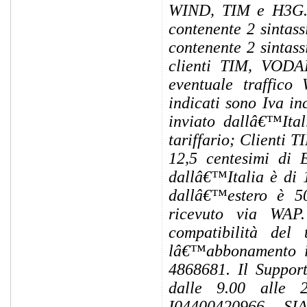
WIND, TIM e H3G. O
contenente 2 sintass
contenente 2 sintass
clienti TIM, VOD
eventuale traffico
indicati sono Iva i
inviato dallâ€™Ital
tariffario; Clienti 
12,5 centesimi di 
dallâ€™Italia è di 
dallâ€™estero è 50
ricevuto via WAP.
compatibilità del 
lâ€™abbonamento 
4868681. Il Support
dalle 9.00 alle 2
I04400420966, S