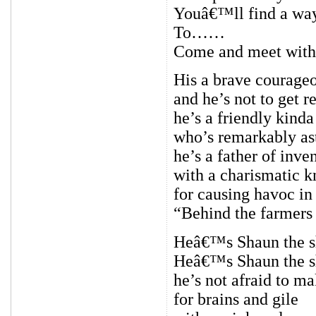
Youâ€™ll find a wa
To……
Come and meet with
His a brave courageo
and he’s not to get r
he’s a friendly kinda
who’s remarkably as
he’s a father of inve
with a charismatic 
for causing havoc in
“Behind the farmers
Heâ€™s Shaun the 
Heâ€™s Shaun the 
he’s not afraid to ma
for brains and gile