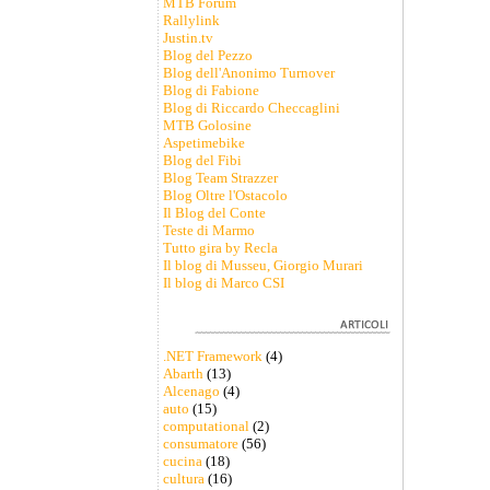
MTB Forum
Rallylink
Justin.tv
Blog del Pezzo
Blog dell'Anonimo Turnover
Blog di Fabione
Blog di Riccardo Checcaglini
MTB Golosine
Aspetimebike
Blog del Fibi
Blog Team Strazzer
Blog Oltre l'Ostacolo
Il Blog del Conte
Teste di Marmo
Tutto gira by Recla
Il blog di Musseu, Giorgio Murari
Il blog di Marco CSI
.NET Framework
(4)
Abarth
(13)
Alcenago
(4)
auto
(15)
computational
(2)
consumatore
(56)
cucina
(18)
cultura
(16)