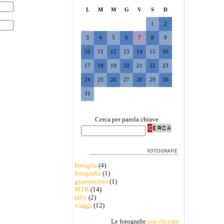
L
M
M
G
V
S
D
1
2
3
4
5
6
7
8
9
10
11
12
13
14
15
16
17
18
19
20
21
22
23
24
25
26
27
28
29
30
31
Cerca per parola chiave
famiglia
(4)
fotografia
(1)
gastronomia
(1)
MTB
(14)
rally
(2)
viaggi
(12)
Le fotografie
più cliccate