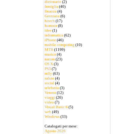
dizionario
(2)
famiglia
(40)
finanza
(4)
Grezzana
(6)
hitech
(17)
humour
(8)
idee
(1)
informatica
(62)
iPhone
(46)
mobile computing
(10)
MTB
(1199)
musica
(4)
natura
(23)
OS X
(3)
PS3
(7)
rally
(63)
salute
(4)
social
(4)
telefonia
(3)
Verona
(12)
viaggi
(26)
video
(7)
Visual Basic 6
(5)
web
(49)
Windows
(33)
Catalogati per mese:
Agosto 2026