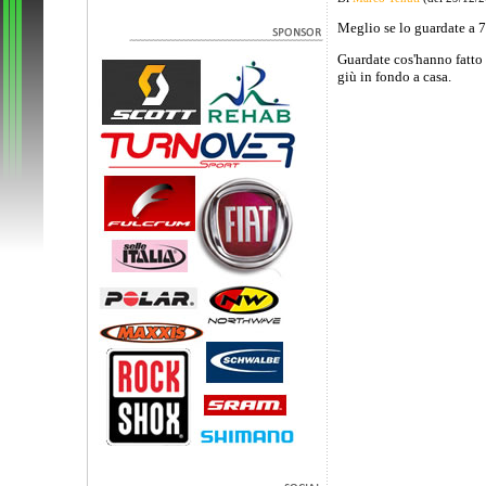
Meglio se lo guardate a 72
Guardate cos'hanno fatto q
giù in fondo a casa.