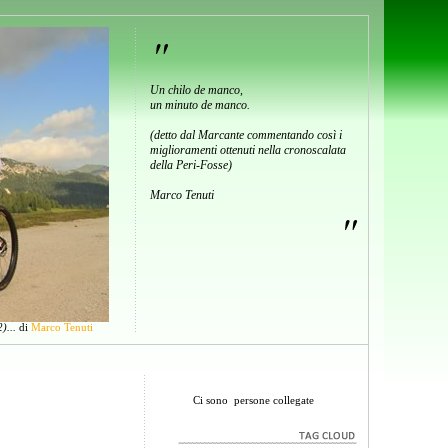
"
Un chilo de manco,
un minuto de manco.
(detto dal Marcante commentando così i
miglioramenti ottenuti nella cronoscalata
della Peri-Fosse)
Marco Tenuti
"
)...
di
Marco Tenuti
Ci sono
persone collegate