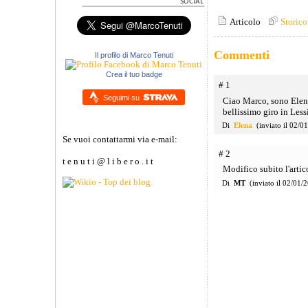
Articolo
Storico
Commenti
Il profilo di Marco Tenuti
Crea il tuo badge
# 1
Seguimi su
Ciao Marco, sono Elena 
bellissimo giro in Less
Di
Elena
(inviato il 02/0
Se vuoi contattarmi via e-mail:
# 2
t e n u t i @ l i b e r o . i t
Modifico subito l'artico
Di
MT
(inviato il 02/01/