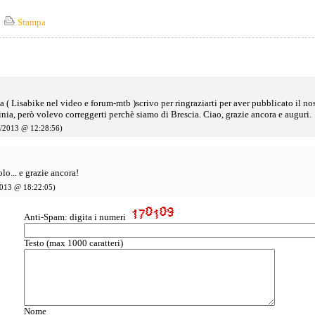
Stampa
( Lisabike nel video e forum-mtb )scrivo per ringraziarti per aver pubblicato il no
inia, però volevo correggerti perchè siamo di Brescia. Ciao, grazie ancora e auguri.
1/2013 @ 12:28:56)
lo... e grazie ancora!
2013 @ 18:22:05)
Anti-Spam: digita i numeri
Testo (max 1000 caratteri)
Nome