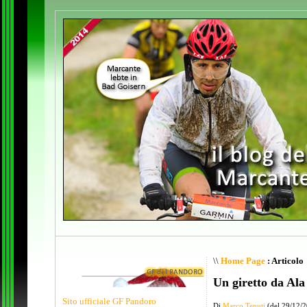
\\
Home Page
: Articolo
Un giretto da Ala
Sito ufficiale GF Pandoro
Di
Marco Tenuti
(del 29/12/