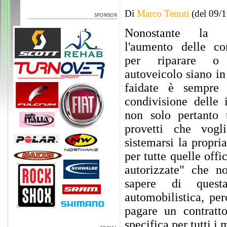
Di
Marco Tenuti
(del 09/
Nonostante la s
l'aumento delle co
per riparare o
autoveicolo siano in
faidate è sempre p
condivisione delle 
non solo pertanto t
provetti che vogl
sistemarsi la propri
per tutte quelle off
autorizzate" che n
sapere di ques
automobilistica, pe
pagare un contratt
specifica per tutti i