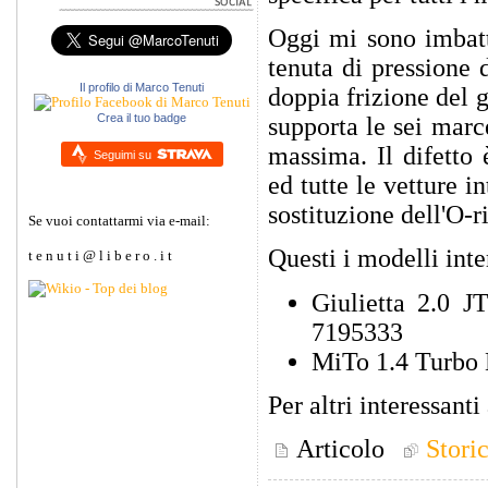
Oggi mi sono imbat
tenuta di pressione 
Il profilo di Marco Tenuti
doppia frizione del 
Crea il tuo badge
supporta le sei marc
massima. Il difetto
Seguimi su
ed tutte le vetture i
sostituzione dell'O-ri
Se vuoi contattarmi via e-mail:
Questi i modelli inte
t e n u t i @ l i b e r o . i t
Giulietta 2.0 
7195333
MiTo 1.4 Turbo 
Per altri interessanti
Articolo
Stori