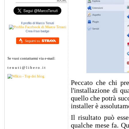
Il profilo di Marco Tenuti
Crea il tuo badge
Seguimi su
Se vuoi contattarmi via e-mail:
t e n u t i @ l i b e r o . i t
Peccato che chi pre
l'installazione di 
quello che potrà succ
installer è assolutam
Il risultato può ess
qualche mese fa. Qui