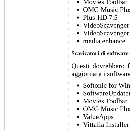
Movies Toolbar f
OMG Music Plu
Plus-HD 7.5
VideoScavenger 
VideoScavenger 
media enhance
Scaricatori di software
Questi dovrebbero fa
aggiornare i softwar
Softonic for Wi
SoftwareUpdate
Movies Toolbar f
OMG Music Plu
ValueApps
Vittalia Installer