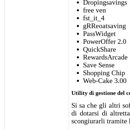
Dropingsavings
free ven
fst_it_4
gRReoatsaving
PassWidget
PowerOffer 2.0
QuickShare
RewardsArcade
Save Sense
Shopping Chip
Web-Cake 3.00
Utility di gestione del
Si sa che gli altri s
di dotarsi di altret
scongiurarli tramite 