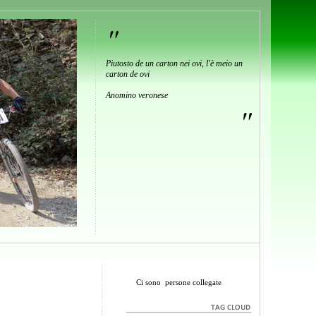
"
Piutosto de un carton nei ovi, l'è meio un
carton de ovi
Anomino veronese
"
Ci sono
persone collegate