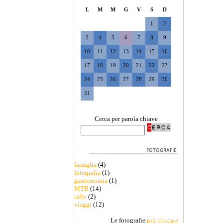
L
M
M
G
V
S
D
1
2
3
4
5
6
7
8
9
10
11
12
13
14
15
16
17
18
19
20
21
22
23
24
25
26
27
28
29
30
31
Cerca per parola chiave
famiglia
(4)
fotografia
(1)
gastronomia
(1)
MTB
(14)
rally
(2)
viaggi
(12)
Le fotografie
più cliccate