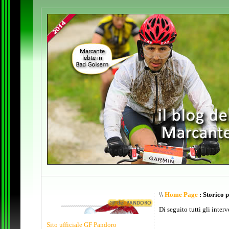
\\
Home Page
: Storico 
Di seguito tutti gli inter
Sito ufficiale GF Pandoro