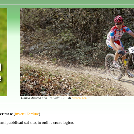
Ultima discesa alla Tre Valli '12...
di
Marco Tenuti
per mese
(
inverti l'ordine
)
venti pubblicati sul sito, in ordine cronologico.