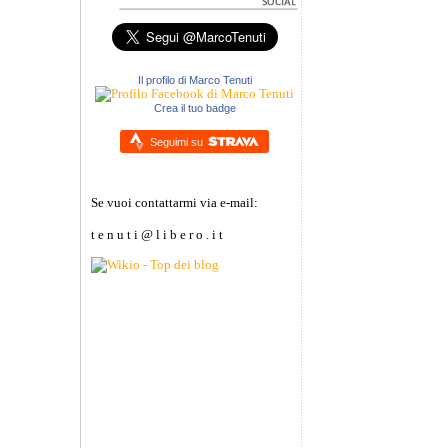
Il profilo di Marco Tenuti
Crea il tuo badge
Seguimi su
Se vuoi contattarmi via e-mail:
t e n u t i @ l i b e r o . i t