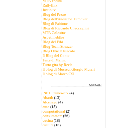
MTB Forum
Rallylink
Justin.tv
Blog del Pezzo
Blog dell'Anonimo Turnover
Blog di Fabione
Blog di Riccardo Checcaglini
MTB Golosine
Aspetimebike
Blog del Fibi
Blog Team Strazzer
Blog Oltre l'Ostacolo
Il Blog del Conte
Teste di Marmo
Tutto gira by Recla
Il blog di Musseu, Giorgio Murari
Il blog di Marco CSI
.NET Framework
(4)
Abarth
(13)
Alcenago
(4)
auto
(15)
computational
(2)
consumatore
(56)
cucina
(18)
cultura
(16)