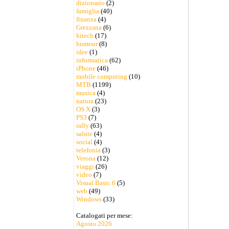
dizionario
(2)
famiglia
(40)
finanza
(4)
Grezzana
(6)
hitech
(17)
humour
(8)
idee
(1)
informatica
(62)
iPhone
(46)
mobile computing
(10)
MTB
(1199)
musica
(4)
natura
(23)
OS X
(3)
PS3
(7)
rally
(63)
salute
(4)
social
(4)
telefonia
(3)
Verona
(12)
viaggi
(26)
video
(7)
Visual Basic 6
(5)
web
(49)
Windows
(33)
Catalogati per mese:
Agosto 2026