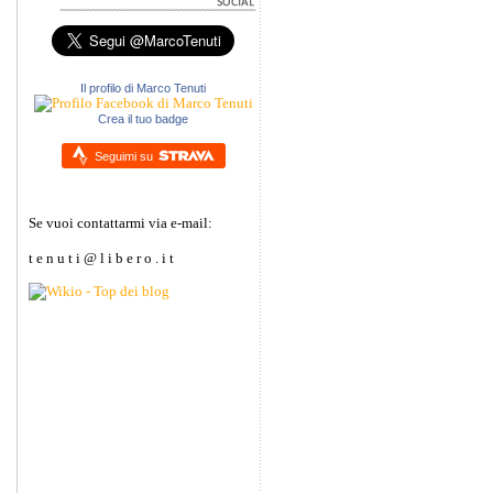
Il profilo di Marco Tenuti
Crea il tuo badge
Seguimi su
Se vuoi contattarmi via e-mail:
t e n u t i @ l i b e r o . i t