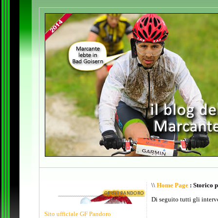
\\
Home Page
: Storico 
Di seguito tutti gli inter
Sito ufficiale GF Pandoro