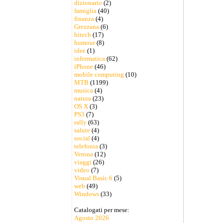
dizionario
(2)
famiglia
(40)
finanza
(4)
Grezzana
(6)
hitech
(17)
humour
(8)
idee
(1)
informatica
(62)
iPhone
(46)
mobile computing
(10)
MTB
(1199)
musica
(4)
natura
(23)
OS X
(3)
PS3
(7)
rally
(63)
salute
(4)
social
(4)
telefonia
(3)
Verona
(12)
viaggi
(26)
video
(7)
Visual Basic 6
(5)
web
(49)
Windows
(33)
Catalogati per mese:
Agosto 2026