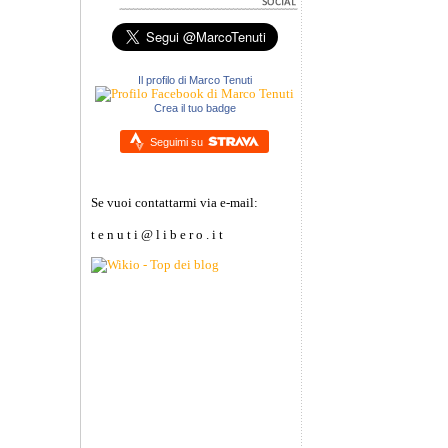
Il profilo di Marco Tenuti
Crea il tuo badge
Seguimi su
Se vuoi contattarmi via e-mail:
t e n u t i @ l i b e r o . i t