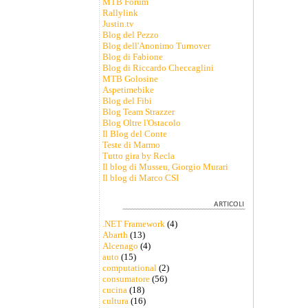
MTB Forum
Rallylink
Justin.tv
Blog del Pezzo
Blog dell'Anonimo Turnover
Blog di Fabione
Blog di Riccardo Checcaglini
MTB Golosine
Aspetimebike
Blog del Fibi
Blog Team Strazzer
Blog Oltre l'Ostacolo
Il Blog del Conte
Teste di Marmo
Tutto gira by Recla
Il blog di Musseu, Giorgio Murari
Il blog di Marco CSI
.NET Framework
(4)
Abarth
(13)
Alcenago
(4)
auto
(15)
computational
(2)
consumatore
(56)
cucina
(18)
cultura
(16)