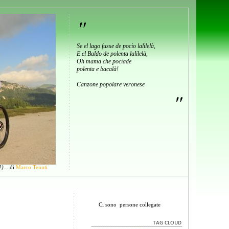
"
Se el lago fusse de pocio lalilelà,
E el Baldo de polenta lalilelà,
Oh mama che pociade
polenta e bacalà!
Canzone popolare veronese
"
)...
di
Marco Tenuti
Ci sono
persone collegate