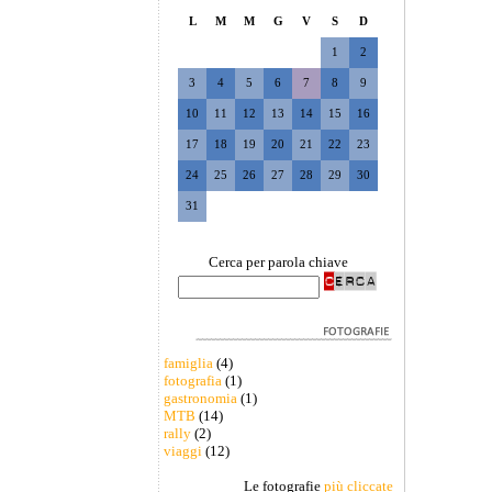
L
M
M
G
V
S
D
1
2
3
4
5
6
7
8
9
10
11
12
13
14
15
16
17
18
19
20
21
22
23
24
25
26
27
28
29
30
31
Cerca per parola chiave
famiglia
(4)
fotografia
(1)
gastronomia
(1)
MTB
(14)
rally
(2)
viaggi
(12)
Le fotografie
più cliccate