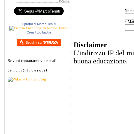
Nom
e-Mai
Il profilo di Marco Tenuti
Crea il tuo badge
Seguimi su
Disclaimer
L'indirizzo IP del m
buona educazione.
Se vuoi contattarmi via e-mail:
t e n u t i @ l i b e r o . i t