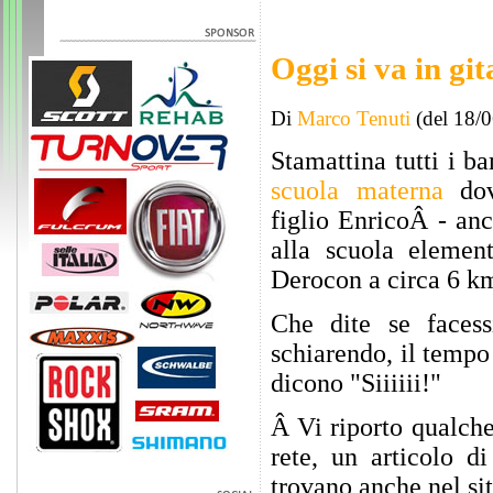
Oggi si va in git
Di
Marco Tenuti
(del 18/
Stamattina tutti i b
scuola materna
dov
figlio EnricoÂ - anc
alla scuola elemen
Derocon a circa 6 k
Che dite se faces
schiarendo, il tempo
dicono "Siiiiii!"
Â Vi riporto qualche
rete, un articolo d
trovano anche nel si