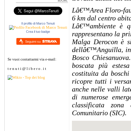
Lâ€™Area Floro-fauni
6 km dal centro abit
Il profilo di Marco Tenuti
Lâ€™ambiente è qu
Crea il tuo badge
rappresentano la prin
Malga Derocon è sit
Seguimi su
dellâ€™Anguilla, in
Bosco Chiesanuova.
Se vuoi contattarmi via e-mail:
boscata più estesa
t e n u t i @ l i b e r o . i t
costituita da boschi
ricopre tutti i ver
anche nelle valli la
di numerose emergen
classificata zona
Comunitario (SIC).