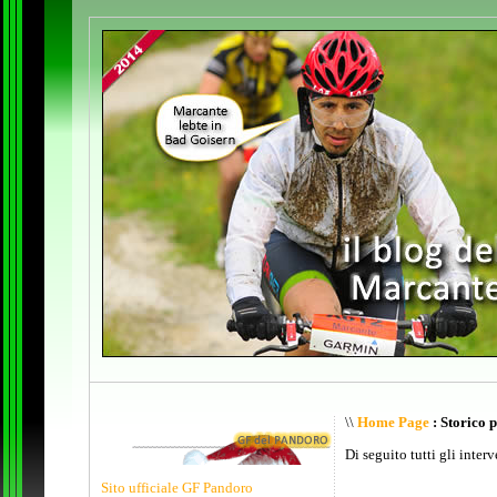
\\
Home Page
: Storico 
Di seguito tutti gli inter
Sito ufficiale GF Pandoro