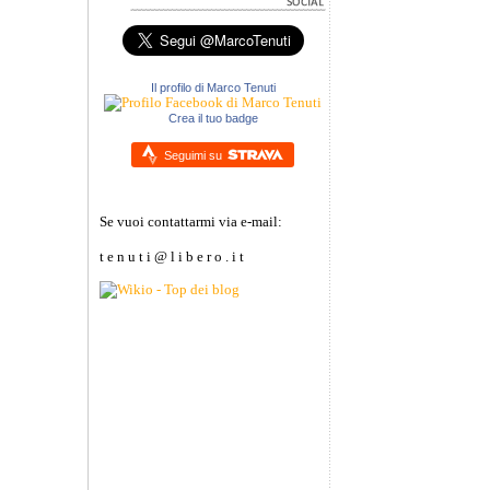
Il profilo di Marco Tenuti
Crea il tuo badge
Seguimi su
Se vuoi contattarmi via e-mail:
t e n u t i @ l i b e r o . i t