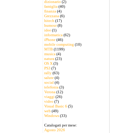
dizionario
(2)
famiglia
(40)
finanza
(4)
Grezzana
(6)
hitech
(17)
humour
(8)
idee
(1)
informatica
(62)
iPhone
(46)
mobile computing
(10)
MTB
(1199)
musica
(4)
natura
(23)
OS X
(3)
PS3
(7)
rally
(63)
salute
(4)
social
(4)
telefonia
(3)
Verona
(12)
viaggi
(26)
video
(7)
Visual Basic 6
(5)
web
(49)
Windows
(33)
Catalogati per mese:
Agosto 2026