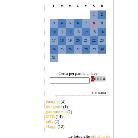
L
M
M
G
V
S
D
1
2
3
4
5
6
7
8
9
10
11
12
13
14
15
16
17
18
19
20
21
22
23
24
25
26
27
28
29
30
31
Cerca per parola chiave
famiglia
(4)
fotografia
(1)
gastronomia
(1)
MTB
(14)
rally
(2)
viaggi
(12)
Le fotografie
più cliccate