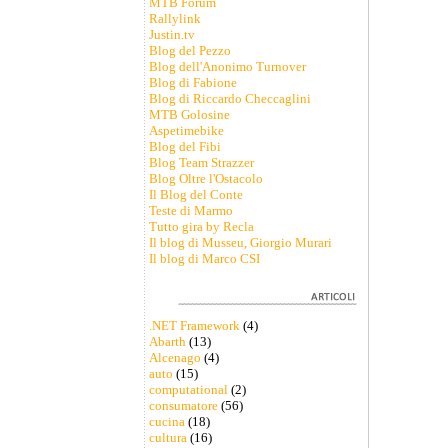
MTB Forum
Rallylink
Justin.tv
Blog del Pezzo
Blog dell'Anonimo Turnover
Blog di Fabione
Blog di Riccardo Checcaglini
MTB Golosine
Aspetimebike
Blog del Fibi
Blog Team Strazzer
Blog Oltre l'Ostacolo
Il Blog del Conte
Teste di Marmo
Tutto gira by Recla
Il blog di Musseu, Giorgio Murari
Il blog di Marco CSI
.NET Framework
(4)
Abarth
(13)
Alcenago
(4)
auto
(15)
computational
(2)
consumatore
(56)
cucina
(18)
cultura
(16)