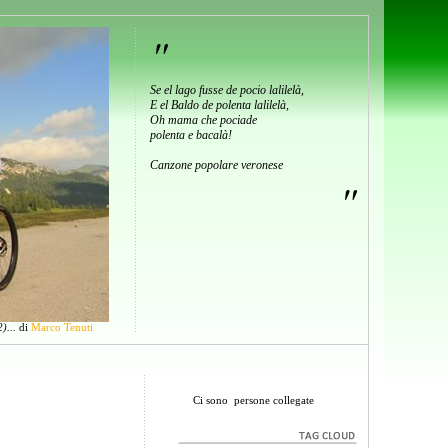
"
Se el lago fusse de pocio lalilelà,
E el Baldo de polenta lalilelà,
Oh mama che pociade
polenta e bacalà!
Canzone popolare veronese
"
)...
di
Marco Tenuti
Ci sono
persone collegate