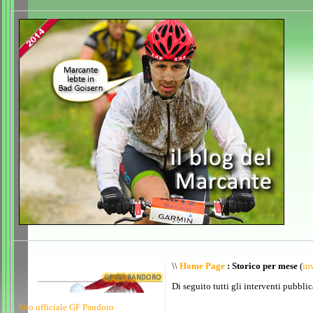
\\
Home Page
: Storico per mese
(
inv
Di seguito tutti gli interventi pubblic
Sito ufficiale GF Pandoro