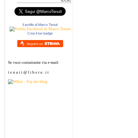
Il profilo di Marco Tenuti
Crea il tuo badge
Seguimi su
Se vuoi contattarmi via e-mail:
t e n u t i @ l i b e r o . i t