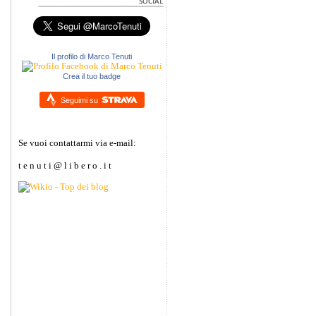
Il profilo di Marco Tenuti
Crea il tuo badge
Seguimi su
Se vuoi contattarmi via e-mail:
t e n u t i @ l i b e r o . i t