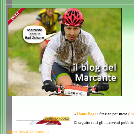
\\
Home Page
: Storico per mese
(
inv
Di seguito tutti gli interventi pubblic
Sito ufficiale GF Pandoro