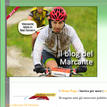
\\
Home Page
: Storico per mese
(
inv
Di seguito tutti gli interventi pubblic
Sito ufficiale GF Pandoro