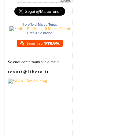
Il profilo di Marco Tenuti
Crea il tuo badge
Seguimi su
Se vuoi contattarmi via e-mail:
t e n u t i @ l i b e r o . i t