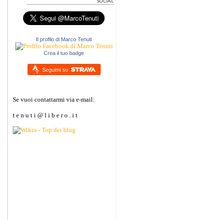
Il profilo di Marco Tenuti
Crea il tuo badge
Seguimi su
Se vuoi contattarmi via e-mail:
t e n u t i @ l i b e r o . i t