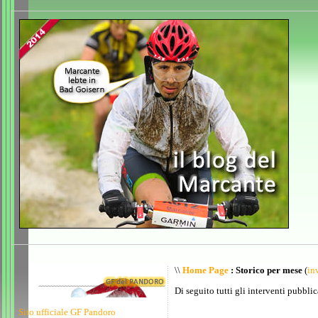
\\
Home Page
: Storico per mese
(
inv
Di seguito tutti gli interventi pubblic
Sito ufficiale GF Pandoro