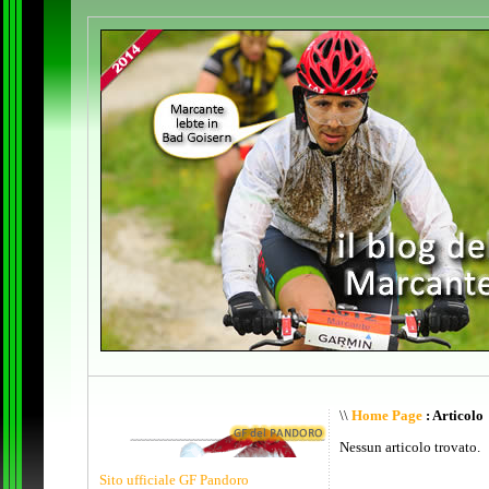
\\
Home Page
: Articolo
Nessun articolo trovato.
Sito ufficiale GF Pandoro