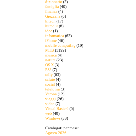
dizionario
(2)
famiglia
(40)
finanza
(4)
Grezzana
(6)
hitech
(17)
humour
(8)
idee
(1)
informatica
(62)
iPhone
(46)
mobile computing
(10)
MTB
(1199)
musica
(4)
natura
(23)
OS X
(3)
PS3
(7)
rally
(63)
salute
(4)
social
(4)
telefonia
(3)
Verona
(12)
viaggi
(26)
video
(7)
Visual Basic 6
(5)
web
(49)
Windows
(33)
Catalogati per mese:
Agosto 2026