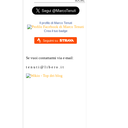
Il profilo di Marco Tenuti
Crea il tuo badge
Seguimi su
Se vuoi contattarmi via e-mail:
t e n u t i @ l i b e r o . i t