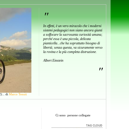
"
In effetti, è un vero miracolo che i moderni
sistemi pedagogici non siano ancora giunti
a soffocare la sacrosanta curiosità umana;
perché essa è una piccola, delicata
pianticella...che ha soprattutto bisogno di
libertà; senza questa, va sicuramente verso
la rovina e la più completa distruzione.
Albert Einstein
"
)...
di
Marco Tenuti
Ci sono
persone collegate