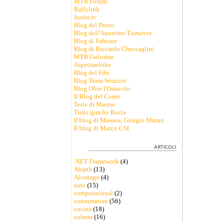
MTB Forum
Rallylink
Justin.tv
Blog del Pezzo
Blog dell'Anonimo Turnover
Blog di Fabione
Blog di Riccardo Checcaglini
MTB Golosine
Aspetimebike
Blog del Fibi
Blog Team Strazzer
Blog Oltre l'Ostacolo
Il Blog del Conte
Teste di Marmo
Tutto gira by Recla
Il blog di Musseu, Giorgio Murari
Il blog di Marco CSI
.NET Framework
(4)
Abarth
(13)
Alcenago
(4)
auto
(15)
computational
(2)
consumatore
(56)
cucina
(18)
cultura
(16)