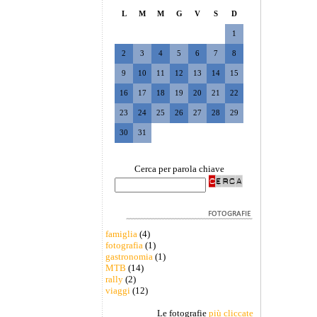
L
M
M
G
V
S
D
1
2
3
4
5
6
7
8
9
10
11
12
13
14
15
16
17
18
19
20
21
22
23
24
25
26
27
28
29
30
31
Cerca per parola chiave
famiglia
(4)
fotografia
(1)
gastronomia
(1)
MTB
(14)
rally
(2)
viaggi
(12)
Le fotografie
più cliccate