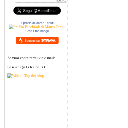
Il profilo di Marco Tenuti
Crea il tuo badge
Seguimi su
Se vuoi contattarmi via e-mail:
t e n u t i @ l i b e r o . i t