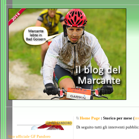
\\
Home Page
: Storico per mese
(
inv
Di seguito tutti gli interventi pubblic
Sito ufficiale GF Pandoro