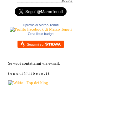
Il profilo di Marco Tenuti
Crea il tuo badge
Seguimi su
Se vuoi contattarmi via e-mail:
t e n u t i @ l i b e r o . i t