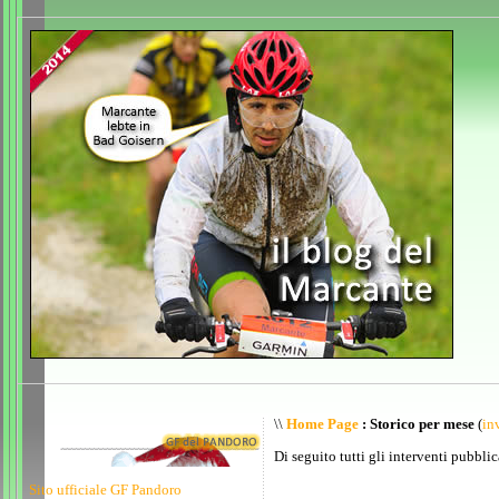
\\
Home Page
: Storico per mese
(
inv
Di seguito tutti gli interventi pubblic
Sito ufficiale GF Pandoro