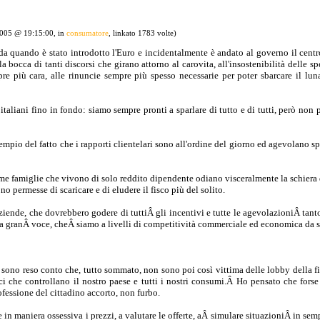
2005 @ 19:15:00, in
consumatore
, linkato 1783 volte)
da quando è stato introdotto l'Euro e incidentalmente è andato al governo il centr
a bocca di tanti discorsi che girano attorno al carovita, all'insostenibilità delle s
re più cara, alle rinuncie sempre più spesso necessarie per poter sbarcare il luna
italiani fino in fondo: siamo sempre pronti a sparlare di tutto e di tutti, però non
empio del fatto che i rapporti clientelari sono all'ordine del giorno ed agevolano sp
e famiglie che vivono di solo reddito dipendente odiano visceralmente la schiera de
no permesse di scaricare e di eludere il fisco più del solito.
iende, che dovrebbero godere di tuttiÂ gli incentivi e tutte le agevolazioniÂ tan
a granÂ voce, cheÂ siamo a livelli di competitività commerciale ed economica da 
 sono reso conto che, tutto sommato, non sono poi così vittima delle lobby della f
 che controllano il nostro paese e tutti i nostri consumi.Â Ho pensato che forse 
fessione del cittadino accorto, non furbo.
in maniera ossessiva i prezzi, a valutare le offerte, aÂ simulare situazioniÂ in sem