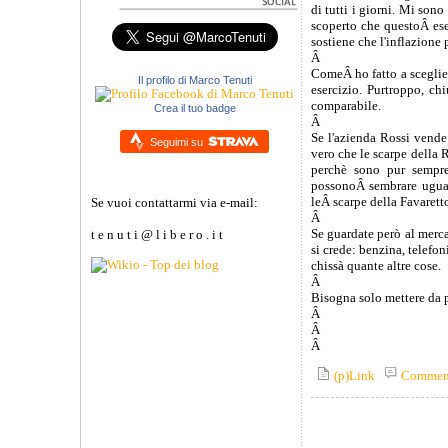
di tutti i giorni. Mi sono
scoperto che questoÂ eser
sostiene che l'inflazione 
Â
ComeÂ ho fatto a sceglie
Il profilo di Marco Tenuti
esercizio. Purtroppo, ch
comparabile.
Crea il tuo badge
Â
Se l'azienda Rossi vende
Seguimi su
vero che le scarpe della 
perchè sono pur sempre
possonoÂ sembrare ugual
leÂ scarpe della Favarett
Se vuoi contattarmi via e-mail:
Â
Se guardate però al merca
t e n u t i @ l i b e r o . i t
si crede: benzina, telefon
chissà quante altre cose.
Â
Bisogna solo mettere da pa
Â
Â
Â
(p)Link
Commen