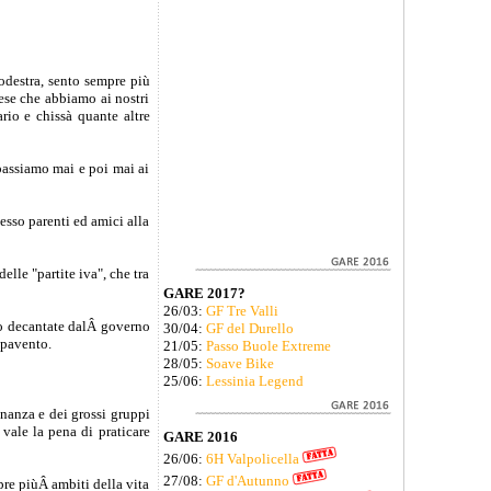
odestra, sento sempre più
pese che abbiamo ai nostri
rio e chissà quante altre
 passiamo mai e poi mai ai
esso parenti ed amici alla
lle "partite iva", che tra
GARE 2017?
26/03:
GF Tre Valli
to decantate dalÂ governo
30/04:
GF del Durello
spavento.
21/05:
Passo Buole Extreme
28/05:
Soave Bike
25/06:
Lessinia Legend
inanza e dei grossi gruppi
vale la pena di praticare
GARE 2016
26/06:
6H Valpolicella
27/08:
GF d'Autunno
pre piùÂ ambiti della vita