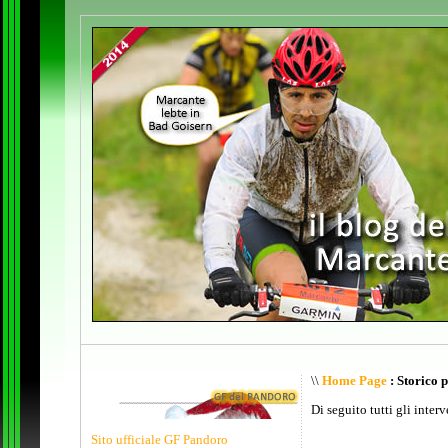
\\
Home Page
: Storico 
Di seguito tutti gli inter
Sito ufficiale GF Pandoro