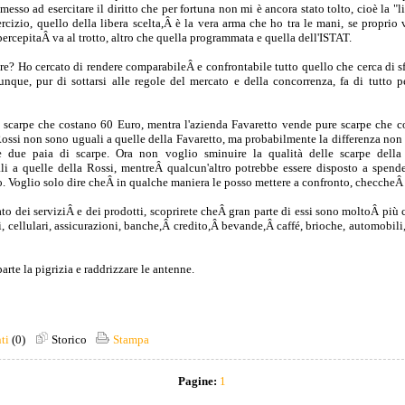
 messo ad esercitare il diritto che per fortuna non mi è ancora stato tolto, cioè la "l
cizio, quello della libera scelta,Â è la vera arma che ho tra le mani, se proprio 
percepitaÂ va al trotto, altro che quella programmata e quella dell'ISTAT.
re? Ho cercato di rendere comparabileÂ e confrontabile tutto quello che cerca di s
iunque, pur di sottarsi alle regole del mercato e della concorrenza, fa di tutto 
 scarpe che costano 60 Euro, mentra l'azienda Favaretto vende pure scarpe che 
Rossi non sono uguali a quelle della Favaretto, ma probabilmente la differenza non
 due paia di scarpe. Ora non voglio sminuire la qualità delle scarpe della
i a quelle della Rossi, mentreÂ qualcun'altro potrebbe essere disposto a spen
o. Voglio solo dire cheÂ in qualche maniera le posso mettere a confronto, checcheÂ 
to dei serviziÂ e dei prodotti, scoprirete cheÂ gran parte di essi sono moltoÂ più
i, cellulari, assicurazioni, banche,Â credito,Â bevande,Â caffé, brioche, automobili,
rte la pigrizia e raddrizzare le antenne.
ti
(0)
Storico
Stampa
Pagine:
1