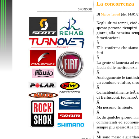
La concorrenza
Di
Marco Tenuti
(del 14/01/
Negli ultimi tempi, cioè 
spesso persone riempirsi l
giorni, alla benzina semp
farneticazioni.
Â
E' la conferma che siamo 
fatti.
Â
La gente si lamenta ad es
faccia delle meritocrazia.
Â
Analogamente le tantissim
un condono e l'altro, si so
Â
Coincidentalmente leÂ az
di Berlusconi, tuonanoÂ 
Â
Ma nessuno fa niente.
Â
Io, da qualche giorno, mi
commerciali ed economici
sempre più spessoÂ la pro
Â
Mi sono messo a guardare 