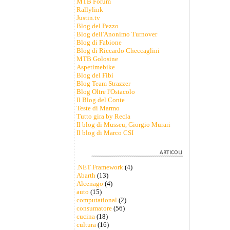
MTB Forum
Rallylink
Justin.tv
Blog del Pezzo
Blog dell'Anonimo Turnover
Blog di Fabione
Blog di Riccardo Checcaglini
MTB Golosine
Aspetimebike
Blog del Fibi
Blog Team Strazzer
Blog Oltre l'Ostacolo
Il Blog del Conte
Teste di Marmo
Tutto gira by Recla
Il blog di Musseu, Giorgio Murari
Il blog di Marco CSI
.NET Framework
(4)
Abarth
(13)
Alcenago
(4)
auto
(15)
computational
(2)
consumatore
(56)
cucina
(18)
cultura
(16)