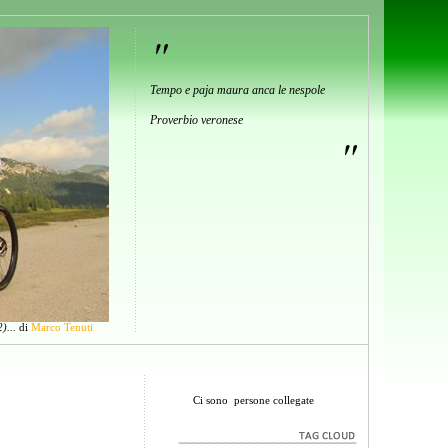
"
Tempo e paja maura anca le nespole
Proverbio veronese
"
)...
di
Marco Tenuti
Ci sono
persone collegate