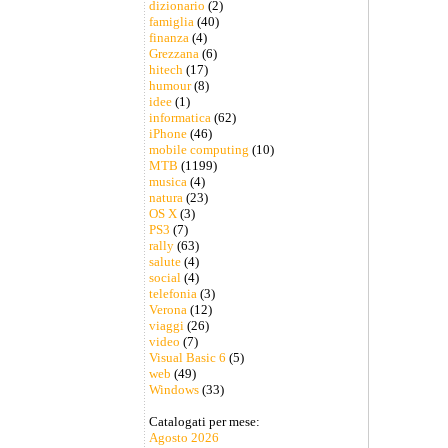
dizionario
(2)
famiglia
(40)
finanza
(4)
Grezzana
(6)
hitech
(17)
humour
(8)
idee
(1)
informatica
(62)
iPhone
(46)
mobile computing
(10)
MTB
(1199)
musica
(4)
natura
(23)
OS X
(3)
PS3
(7)
rally
(63)
salute
(4)
social
(4)
telefonia
(3)
Verona
(12)
viaggi
(26)
video
(7)
Visual Basic 6
(5)
web
(49)
Windows
(33)
Catalogati per mese:
Agosto 2026