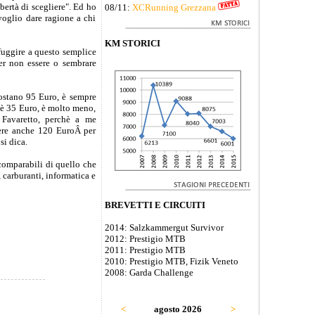
ibertà di scegliere". Ed ho
08/11:
XCRunning Grezzana
voglio dare ragione a chi
KM STORICI
fuggire a questo semplice
per non essere o sembrare
costano 95 Euro, è sempre
 è 35 Euro, è molto meno,
 Favaretto, perchè a me
dere anche 120 EuroÂ per
si dica.
 comparabili di quello che
 carburanti, informatica e
BREVETTI E CIRCUITI
2014: Salzkammergut Survivor
2012: Prestigio MTB
2011: Prestigio MTB
2010: Prestigio MTB, Fizik Veneto
2008: Garda Challenge
<
agosto 2026
>