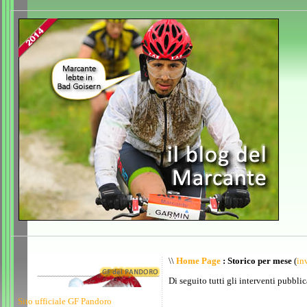
\\
Home Page
: Storico per mese
(
inv
Di seguito tutti gli interventi pubblic
Sito ufficiale GF Pandoro