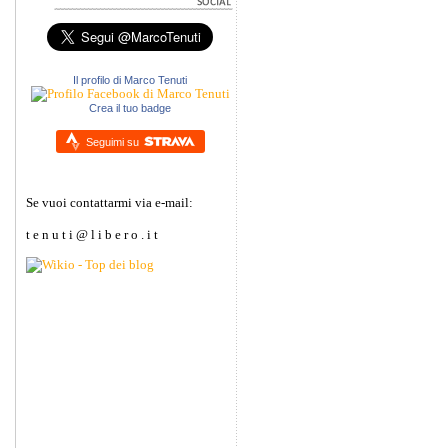
Il profilo di Marco Tenuti
Crea il tuo badge
Seguimi su
Se vuoi contattarmi via e-mail:
t e n u t i @ l i b e r o . i t